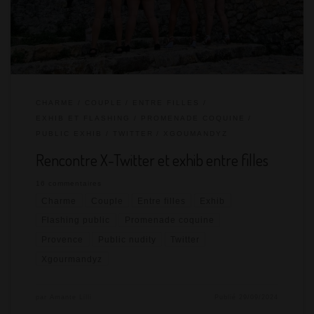
LesCoquinPaca. On a toujours aimé passer du virtuel au réel !
PuceLucky propose de déjeuner chez eux. Ne […]
CHARME
COUPLE
ENTRE FILLES
EXHIB ET FLASHING
PROMENADE COQUINE
PUBLIC EXHIB
TWITTER
XGOUMANDYZ
Rencontre X-Twitter et exhib entre filles
16 commentaires
Charme
Couple
Entre filles
Exhib
Flashing public
Promenade coquine
Provence
Public nudity
Twitter
Xgourmandyz
par
Amante Lilli
Publié
29/09/2024