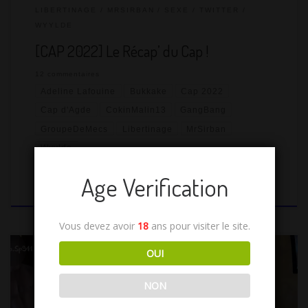
LIBERTINAGE
MRSIRBAN
SEXE
TWITTER
WYYLDE
[CAP 2022] Le Récap’ du Cap !
12 commentaires
Adeline Lafouine
Bukkake
Cap 2022
Cap d'Agde
CokinMalin13
GangBang
GroupeDeMecs
Libertinage
MrSirban
Wyylde
Age Verification
par
Amante Lilli
Publié
13/08/2022
Vous devez avoir
18
ans pour visiter le site.
OUI
NON
3, 2, 1 ! départ pour la Capitale mondiale du Libertinage… le Cap