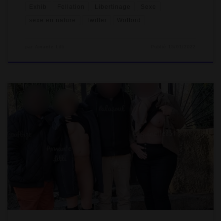
Exhib
Fellation
Libertinage
Sexe
sexe en nature
Twitter
Wolford
par
Amante Lilli
Publié
15/01/2022
Courant décembre, on a déjeuné autour d’un bon repas avec
deux copains coquins qu’on connaît depuis quelques années
et une découverte coquine. On a bien ri entre la rencontre
Twitter et les exhib en bottes et collants ! On connaît Geofbize
depuis 2015 et Palasoul depuis 2018. On s’est vus à plusieurs
reprises et le feeling a toujours été au […]