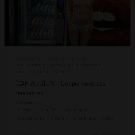
n’arriverai jamais à émerger, j’ai trainé le manque de sommeil
jusqu’au coucher. En ayant enchaîné deux gangbang deux jours
de suite, j’opte pour une journée bukkake afin de reposer mon
sexe. On grignote le midi à la caravane. Je […]
BUKKAKE
CAP 2023
CAP D'AGDE
CINE PORNO X
INSTANT X
LIBERTINAGE
TWITTER
VIDEO
WYYLDE
[CAP 2023] J10 – Du sperme et des
rencontres
6 commentaires
Bukkake
Cap 2023
Cap d'Agde
Cinéma porno
Instant X
Libertinage
Video
par
Amante Lilli
Publié
12/08/2023