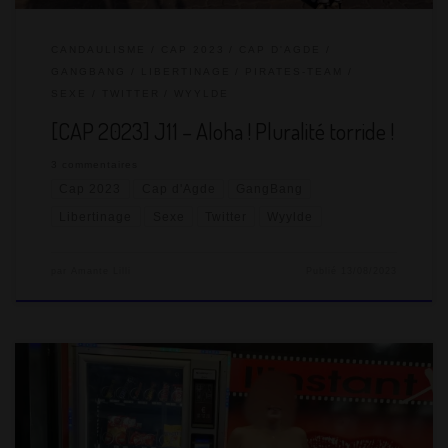
CANDAULISME
CAP 2023
CAP D'AGDE
GANGBANG
LIBERTINAGE
PIRATES-TEAM
SEXE
TWITTER
WYYLDE
[CAP 2023] J11 – Aloha ! Pluralité torride !
3 commentaires
Cap 2023
Cap d'Agde
GangBang
Libertinage
Sexe
Twitter
Wyylde
par
Amante Lilli
Publié
13/08/2023
En s’étant couchés vers 3h20, on émerge péniblement vers
10h40. La journée s’annonce difficile ! On est dans le coaltar. Je