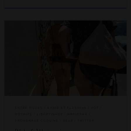
Courant juin, on se donne rendez-vous en bord de mer avec un
groupe de copains coquins : Coquinette831, Palasoul1 et
Geofbize. On s’est vus en décembre dernier et la marche
digestive avait fini entre exhib et fellation. Ces retrouvailles ont
de nouveau été sous le signe de l’exhib et pas que… car c’est
parti en sucette avec un des serveurs […]
ENTRE FILLES
EXHIB ET FLASHING
HOT
HOTWIFE
LIBERTINAGE
MRSIRBAN
PROMENADE COQUINE
SEXE
TWITTER