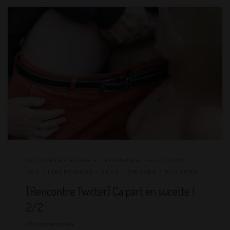
Courant décembre, on a rejoint deux copains coquins de
Twitter, Geofbize et Palasoul, et avons fait la connaissance de la
pétillante soumise de Palasoul, Coquinette831. Après une
promenade digestive au jardin public entre exhib et rigolades…
c’est parti en sucette ! Et pourtant, on avait dit « pas de sexe »,
car Coquinette débute dans le libertinage et j’ai mes règles à […]
COLLANTS
EXHIB ET FLASHING
FELLATION
HOT
LIBERTINAGE
SEXE
TWITTER
WOLFORD
[Rencontre Twitter] Ca part en sucette !
2/2
20 commentaires