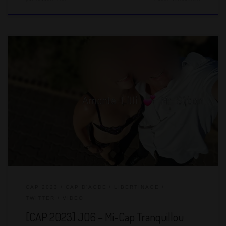
On se lève vers 9h, il fait un peu moins froid que les autres
jours. La météo semble enfin s’améliorer. Pour autant, on prend
le petit-déjeuner dans la caravane, car les températures ne
montent pas bien haut le matin. La journée sera cool car
MrSirban se sent très fatigué et j’ai toujours la rhino avec 38° de
fièvre. On ne […]
CAP 2023
CAP D'AGDE
LIBERTINAGE
TWITTER
VIDEO
[CAP 2023] J06 – Mi-Cap Tranquillou