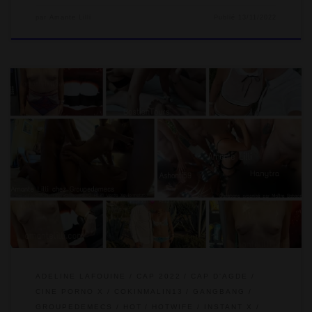
par
Amante Lilli
Publié
13/11/2022
Depuis 2011, je me régale à tenir le journal de bord du Cap
récapitulant toutes nos folies libertines au Cap d’Agde au jour
le jour. Les rencontres s’enchaînent à un rythme effréné. Le
Récap’ du Cap permet de tout voir en un coup d’œil ! Cette
année, nous sommes partis du 31 juillet au 08 août 2022 au lieu
du […]
ADELINE LAFOUINE
CAP 2022
CAP D'AGDE
CINE PORNO X
COKINMALIN13
GANGBANG
GROUPEDEMECS
HOT
HOTWIFE
INSTANT X