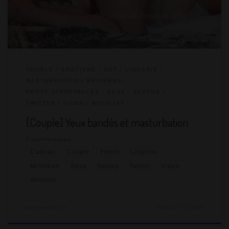
suis joueuse de nature et j’adore ce piment qu’il met en […]
COUPLE
EROTISME
HOT
LINGERIE
MASTURBATION
MRSIRBAN
PORTE-JARRETELLES
SEXE
SEXTOY
TWITTER
VIDEO
WISHLIST
[Couple] Yeux bandés et masturbation
7 commentaires
Cadeau
Couple
Fetish
Lingerie
MrSirban
Sexe
Sextoy
Twitter
Video
Wishlist
par
Amante Lilli
Publié
27/07/2020