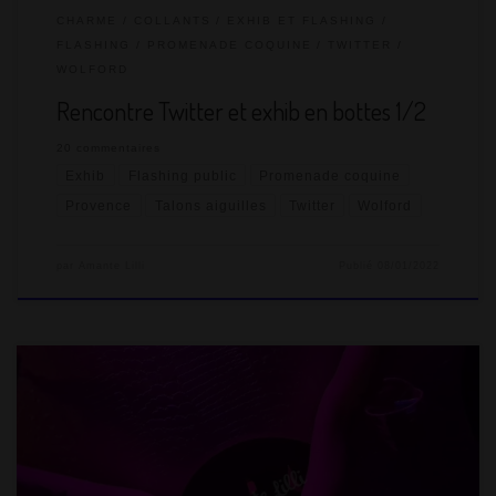
CHARME
COLLANTS
EXHIB ET FLASHING
FLASHING
PROMENADE COQUINE
TWITTER
WOLFORD
Rencontre Twitter et exhib en bottes 1/2
20 commentaires
Exhib
Flashing public
Promenade coquine
Provence
Talons aiguilles
Twitter
Wolford
par
Amante Lilli
Publié
08/01/2022
Depuis juillet dernier, on a repris les gangbang et on souhaitait
refaire une sorte de « ciné X » où tout le monde serait le
bienvenu et on pourrait tous se rencontrer. Seulement, avec la