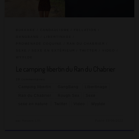
BUKKAKE
CANDAULISME
FELLATION
GANGBANG
LIBERTINAGE
PROMENADE COQUINE
RAN DU CHABRIER
SEXE
SEXE EN EXTÉRIEUR
TWITTER
VIDEO
WYYLDE
Le camping libertin du Ran du Chabrier
26 commentaires
Camping libertin
GangBang
Libertinage
Ran du Chabrier
Rough Sex
Sexe
sexe en nature
Twitter
Video
Wyylde
par
Amante Lilli
Publié
19/06/2022