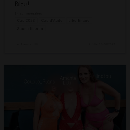
Bilou !
14 commentaires
Cap 2023
Cap d'Agde
Libertinage
Sauna libertin
par
Amante Lilli
Publié
08/08/2023
Pour notre quatrième jour chez les tous nus, je me réveille avec
la fameuse angine du Cap ! Il faut dire que la météo n’est pas
clémente pour un village naturiste, le vent est vraiment froid le
soir et désagréable la journée depuis jeudi dernier et sans
jamais s’arrêter. On glandouille à la caravane. Normalement, j’ai
un gangbang l’après-midi en […]