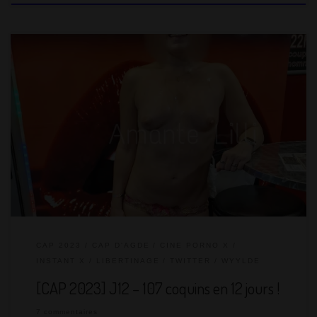
Dimanche 13 août, c’est le dernier jour au Cap d’Agde. On est
arrivés le 2 août le midi et on a joué le premier soir. Chaque
année, on hésite à prendre pratiquement deux semaines, mais
il ne faut pas moins. Cela permet d’avoir des journées cool. On
est moins au taquet comme ceux partant trois ou quatre jours
et vivant […]
CAP 2023
CAP D'AGDE
CINE PORNO X
INSTANT X
LIBERTINAGE
TWITTER
WYYLDE
[CAP 2023] J12 – 107 coquins en 12 jours !
7 commentaires