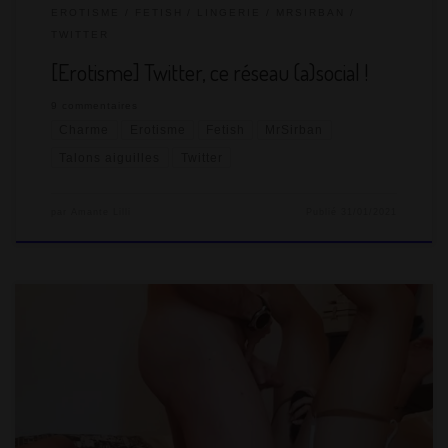
EROTISME
FETISH
LINGERIE
MRSIRBAN
TWITTER
[Erotisme] Twitter, ce réseau (a)social !
9 commentaires
Charme
Erotisme
Fetish
MrSirban
Talons aiguilles
Twitter
par
Amante Lilli
Publié
31/01/2021
Mon Homme a le pouvoir fabuleux d’avoir une imagination
sexuelle absolument débordante. Depuis dix-sept ans que
nous vivons ensemble, il a toujours eu plein d’idées coquines
et de petits jeux à me proposer. Si j’en refuse certains qui ne
me plaisent vraiment pas, j’en accepte la grande majorité. Je