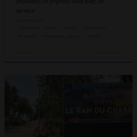
[Hotwife] Un imprévu sexe avec un
serveur
24 commentaires
Entre filles
Exhib
Hotwife
Libertinage
MrSirban
Promenade coquine
Twitter
par
Amante Lilli
Publié
10/07/2022
Week-end de la Pentecôte, MrSirban et moi avons découvert
un lieu coquin à la réputation sulfureuse depuis des décennies
et que nous n’avions jamais osé fréquenter ! Je vous invite à
nous suivre à la découverte du Ran du Chabrier (visiter leur
site), un camping naturiste et libertin… qu’on adore ou on
déteste, ce sont les habitués qui le disent […]