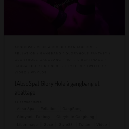
pandémie, on craint d’un point de vue sanitaire de retourner en
cinéma porno. Lorsque fin août, le sauna libertin l’AbsoSpa à
Roquebrune-sur-Argens nous a proposé de participer […]
ABSOSPA - CLUB ABSOLU
CANDAULISME
FELLATION
GANGBANG
GLORYHOLE FANTASY
GLORYHOLE GANGBANG
HOT
LIBERTINAGE
SAUNA LIBERTIN
SEXE
STYLE83
TWITTER
VIDEO
WYYLDE
[AbsoSpa] Glory Hole à gangbang et
abattage
41 commentaires
Abso Spa
Fellation
GangBang
Gloryhole Fantasy
Gloryhole Gangbang
Libertinage
Sexe
Style83
Twitter
Video