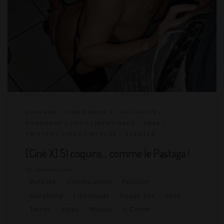
Notre dernière sortie gangbang au ciné porno remontait à
novembre 2019. On n’était pas retournés au X-Center depuis la
pandémie. Novembre 2022, on a une double bonne raison d’y
aller – en plus du fait qu’on aime cet endroit : mes 10 000
followers sur Wyylde et mes 100 000 followers sur Twitter !
Tous les prétextes sont bons pour […]
BUKKAKE
CINE PORNO X
FELLATION
GANGBANG
HOT
LIBERTINAGE
SEXE
TWITTER
VIDEO
WYYLDE
XCENTER
[Ciné X] 51 coquins… comme le Pastaga !
32 commentaires
Bukkake
Cinéma porno
Fellation
GangBang
Libertinage
Rough Sex
Sexe
Twitter
Video
Wyylde
X-Center