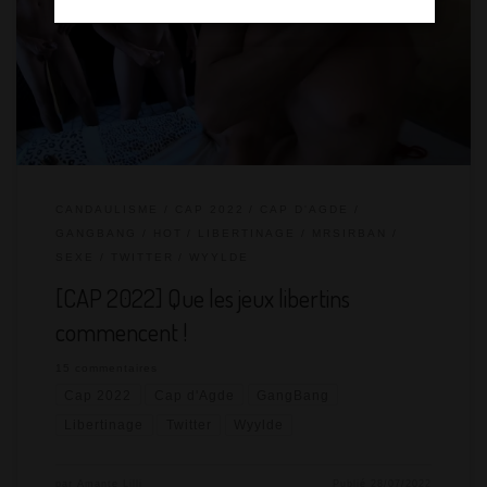
d’Agde du vendredi 29 juillet au jeudi 11 août 2022 ! Après deux
années consécutives sans être allés au Cap d’Agde en raison
de la pandémie, on a décidé d’y retourner en 2022. Cela va faire
drôle car nous avons été au Cap chaque année de 2003 […]
CANDAULISME
CAP 2022
CAP D'AGDE
GANGBANG
HOT
LIBERTINAGE
MRSIRBAN
SEXE
TWITTER
WYYLDE
[CAP 2022] Que les jeux libertins
commencent !
15 commentaires
Cap 2022
Cap d'Agde
GangBang
Libertinage
Twitter
Wyylde
par
Amante Lilli
Publié
28/07/2022