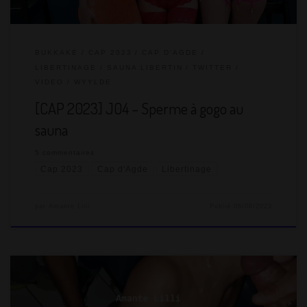
BUKKAKE
CAP 2023
CAP D'AGDE
LIBERTINAGE
SAUNA LIBERTIN
TWITTER
VIDEO
WYYLDE
[CAP 2023] J04 – Sperme à gogo au
sauna
5 commentaires
Cap 2023
Cap d'Agde
Libertinage
par
Amante Lilli
Publié
06/08/2023