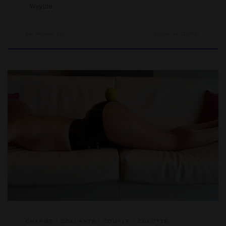
Wyylde
par
Amante Lilli
Publié
14/11/2021
Je ne suis pas fan de réseaux sociaux… excepté Twitter ! C’est
mon pêché mignon, j’y échange quotidiennement avec une
communauté coquine vraiment sympa et quasiment jamais
vulgaire (avec moi). C’est bon enfant, sans prise de tête. On y
partage nos rencontres libertines, les virées exhib, mais aussi
nos petites vies avec ces aléas et ces rires. On y partage […]
CHARME
COLLANTS
COUPLE
CULOTTE