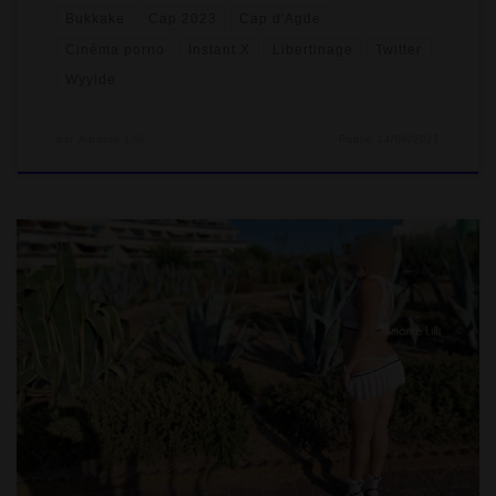
Bukkake
Cap 2023
Cap d'Agde
Cinéma porno
Instant X
Libertinage
Twitter
Wyylde
par
Amante Lilli
Publié
14/08/2023
On entame notre onzième jour de Cap d’Agde et honnêtement,
le rythme est usant mais on est tellement bien dans ce lieu
magique. On se laisse émerger doucement à la caravane. Rien
ne presse ! On déjeune après avoir farnienté sur les transats.
L’après-midi sera cool, car il y a une grosse soirée organisée
par MisterVians (pseudo sur Wyylde) avec […]