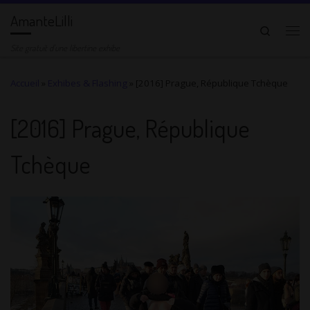
AmanteLilli
Passer au contenu
Search
Me
Site gratuit d'une libertine exhibe
Accueil
»
Exhibes & Flashing
»
[2016] Prague, République Tchèque
[2016] Prague, République
Tchèque