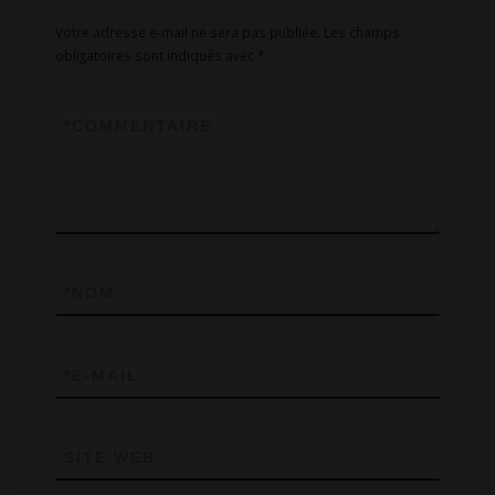
p
Votre adresse e-mail ne sera pas publiée.
Les champs
obligatoires sont indiqués avec
*
*
COMMENTAIRE
*
NOM
*
E-MAIL
SITE WEB