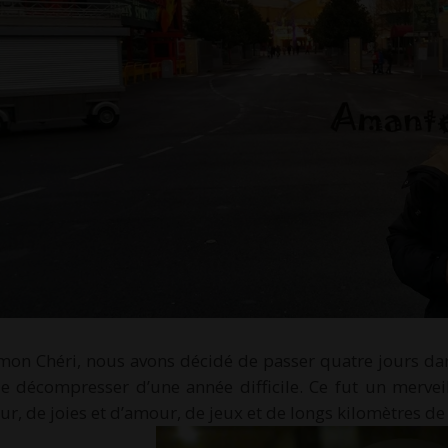
mon Chéri, nous avons décidé de passer quatre jours dan
de décompresser d’une année difficile. Ce fut un merve
r, de joies et d’amour, de jeux et de longs kilomètres de