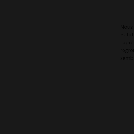
Nous 
« clu
l’apr
regre
sembl