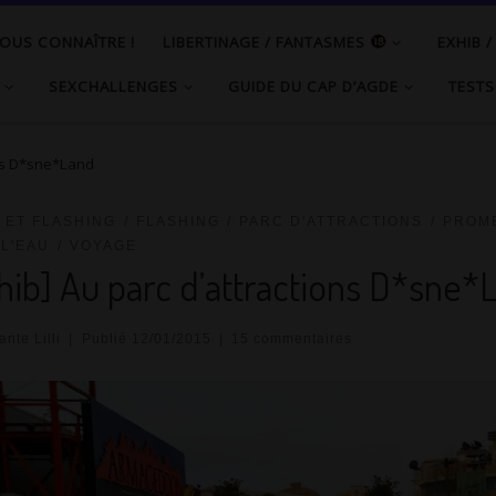
OUS CONNAÎTRE !
LIBERTINAGE / FANTASMES
EXHIB 
SEXCHALLENGES
GUIDE DU CAP D’AGDE
TESTS
ons D*sne*Land
 ET FLASHING
FLASHING
PARC D'ATTRACTIONS
PROM
L'EAU
VOYAGE
hib] Au parc d’attractions D*sne*
nte Lilli
|
Publié
12/01/2015
|
15 commentaires