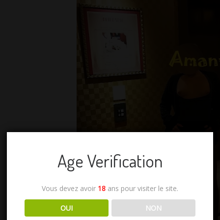
Age Verification
Vous devez avoir
18
ans pour visiter le site.
OUI
NON