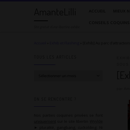
AmanteLilli
Passer au contenu
ACCUEIL
MIEUX N
CONSEILS COQUINS
Site gratuit d'une libertine exhibe
Accueil
»
Exhib et Flashing
»
[Exhib] Au parc d’attracti
TOUS LES ARTICLES
EXHIB
SOUS 
[Ex
Tous les articles
par
Ama
ON SE RENCONTRE ?
Nos parties coquines privées se font
uniquement
sur le site libertin
Wyylde
► pluralité, gangbang, cuckolding. Ni