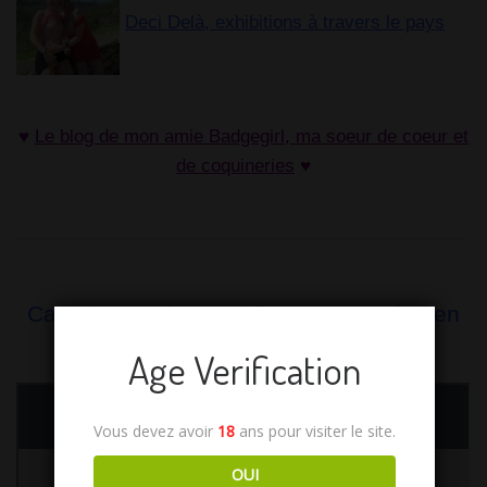
Deci Delà, exhibitions à travers le pays
♥
Le blog de mon amie Badgegirl, ma soeur de coeur et
de coquineries
♥
Carte interactive : exhib, sexe et safari en
Afrique-du-Sud
Age Verification
Vous devez avoir
18
ans pour visiter le site.
OUI