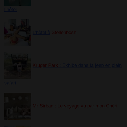
l’hôtel
L’hôtel à
Stellenbosh
Kruger Park
: Exhibe dans la jeep en plein
safari
Mr Sirban :
Le voyage vu par mon Chéri