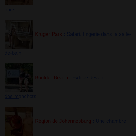
nuits
Kruger Park
:
Safari, lingerie dans la salle-
de-bain
Boulder Beach
: Exhibe devant…
des m
anchots
Région de Johannesburg
: Une chambre