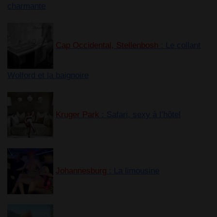
charmante
Cap Occidental, Stellenbosh
: Le collant
Wolford et la baignoire
Kruger Park
: Safari, sexy à l’hôtel
Johannesburg
: La limousine