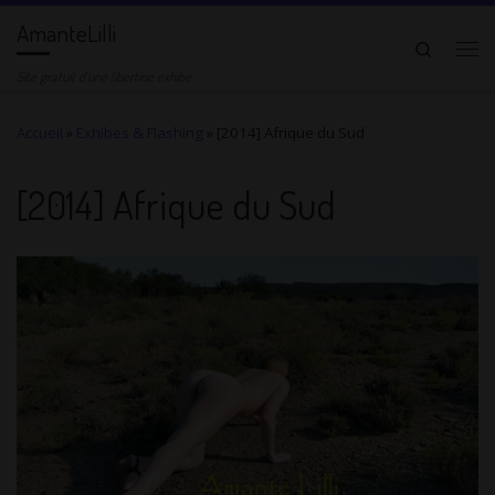
AmanteLilli
Passer au contenu
Search
Me
Site gratuit d'une libertine exhibe
Accueil
»
Exhibes & Flashing
»
[2014] Afrique du Sud
[2014] Afrique du Sud