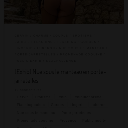
d’une vallée, sexe en nature si on trouve […]
CERVIN
CHARME
COUPLE
EROTISME
EXHIB ET FLASHING
FLASHING
GORDES
LINGERIE
LUBERON
NUE SOUS LE MANTEAU
PORTE-JARRETELLES
PROMENADE COQUINE
PUBLIC EXHIB
SEXCHALLENGE
[Exhib] Nue sous le manteau en porte-
jarretelles
19 commentaires
Cervin
Erotisme
Exhib
Exhibitionnisme
Flashing public
Gordes
Lingerie
Luberon
Nue sous le manteau
Porte-jarretelles
Promenade coquine
Provence
Public nudity