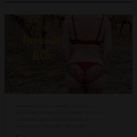
Nous passons le week-end avec nos amis, Elysa Exhib et
Enrique, en Pays d’Oc. Pendant qu’ils finissent de se préparer,
on part à la découverte de la campagne alentours. On a envie
de faire des exhib coquines dans les vignes en lingerie.
AUTOMNE SEXY
CHARME
CULOTTE
EROTISME
EXHIB ET FLASHING
FETISH
LINGERIE
NUE SOUS LE MANTEAU
PROMENADE COQUINE
WOLFORD