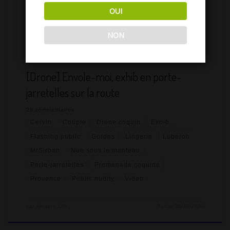
EXHIB DRONE
EXHIB DRONE
OUI
EXHIB ET FLASHING
FLASHING
GORDES
LINGERIE
LUBERON
MRSIRBAN
NON
NUE SOUS LE MANTEAU
PORTE-JARRETELLES
PROMENADE COQUINE
PUBLIC EXHIB
SEXE DRONE
VAUCLUSE
VIDEO
[Drone] Envole-moi, exhib en porte-
jarretelles sur la route
29 commentaires
Cervin
Couple
Drone coquin
Exhib
Flashing public
Gordes
Lingerie
Luberon
MrSirban
Nue sous le manteau
Porte-jarretelles
Promenade coquine
Provence
Public nudity
Video
par
Amante Lilli
Publié
26/10/2020