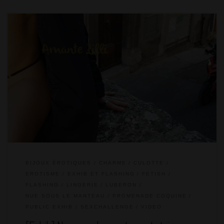
C’est le tout dernier article concernant notre week-end en
amoureux dans le Luberon… ensuite, promis, on change de
zone ! Je ne vais pas vous ennuyer avec de longs textes
explicatifs car je vous ai déjà raconté cette journée ponctuée
d’exhib à Bonnieux, où je suis promenée dans le village nue
sous un manteau en portant des bijoux érotiques et […]
BIJOUX ÉROTIQUES
CHARME
CULOTTE
EROTISME
EXHIB ET FLASHING
FETISH
FLASHING
LINGERIE
LUBERON
NUE SOUS LE MANTEAU
PROMENADE COQUINE
PUBLIC EXHIB
SEXCHALLENGE
VIDEO