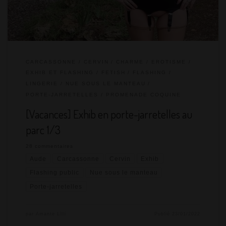
puis dans la cité médiévale.
CARCASSONNE
CERVIN
CHARME
EROTISME
EXHIB ET FLASHING
FETISH
FLASHING
LINGERIE
NUE SOUS LE MANTEAU
PORTE-JARRETELLES
PROMENADE COQUINE
[Vacances] Exhib en porte-jarretelles au
parc 1/3
28 commentaires
Aude
Carcassonne
Cervin
Exhib
Flashing public
Nue sous le manteau
Porte-jarretelles
par
Amante Lilli
Publié
23/01/2022