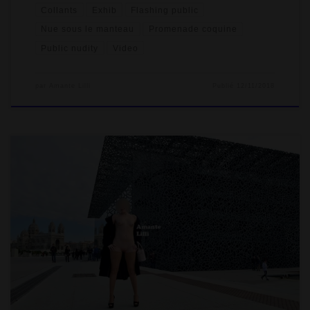
Collants
Exhib
Flashing public
Nue sous le manteau
Promenade coquine
Public nudity
Video
par
Amante Lilli
Publié
12/11/2018
Samedi 25 février, MrSirban et moi avons quelques corvées
shopping à faire aux Terrasses du Port en prévision de notre
voyage en Namibie en avril prochain. Rien de transcendant : des
chaussures de randonnées spéciales désert chez Aigle et voir
pour des vêtements pratiques et légers. Nous ne sommes pas
des grands fans de shopping et pour rendre cela plus […]