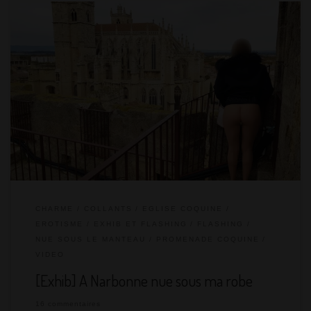
Le week-end dernier, nous sommes partis deux jours à
Narbonne pour profiter à la base des Grands Buffets. Avec
MrSirban, nous sommes arrivés le jeudi. Nous ne connaissions
pas du tout la ville, mais avions remarqué qu’il y avait plein de
choses à visiter. Comme à notre habitude, la découverte de la
première colonie romaine en Gaule a été ponctuée […]
CHARME
COLLANTS
EGLISE COQUINE
EROTISME
EXHIB ET FLASHING
FLASHING
NUE SOUS LE MANTEAU
PROMENADE COQUINE
VIDEO
[Exhib] A Narbonne nue sous ma robe
16 commentaires