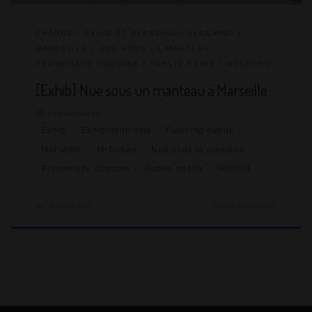
CHARME
EXHIB ET FLASHING
FLASHING
MARSEILLE
NUE SOUS LE MANTEAU
PROMENADE COQUINE
PUBLIC EXHIB
WOLFORD
[Exhib] Nue sous un manteau à Marseille
38 commentaires
Exhib
Exhibitionnisme
Flashing public
Marseille
MrSirban
Nue sous le manteau
Promenade coquine
Public nudity
Wolford
par
Amante Lilli
Publié
27/02/2017