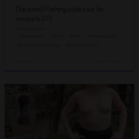
[Vacances] Flashing publics sur les
remparts 2/3
26 commentaires
Carcassonne
Cervin
Exhib
Flashing public
Nue sous le manteau
Porte-jarretelles
par
Amante Lilli
Publié
30/01/2022
Les dernières vacances en amoureux ont été axées
gourmandise et tourisme… cul-turel. Après avoir déjeuné aux
Grands Buffets de Narbonne, nous sommes allés à
Carcassonne pour quatre jours. Cela a été l’occasion d’exhib en
porte-jarretelles au parc et en ville dans la bastide Saint-Louis,