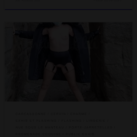
par
Amante Lilli
Publié
21/09/2025
Après avoir visité la ville basse de Carcassonne, appelée
Bastide Saint-Louis (lire l’article), nous sommes montés à
l’assaut de la citadelle où on a fait des exhib et flashing public
sur les remparts en porte-jarretelles sous le manteau !
CARCASSONNE
CERVIN
CHARME
EXHIB ET FLASHING
FLASHING
LINGERIE
NUE SOUS LE MANTEAU
PORTE-JARRETELLES
PROMENADE COQUINE
PUBLIC EXHIB