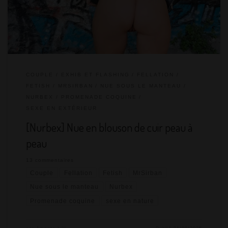
chemin pour faire des exhibes nue sous le cuir avec le
perfecto à même la peau. […]
COUPLE
EXHIB ET FLASHING
FELLATION
FETISH
MRSIRBAN
NUE SOUS LE MANTEAU
NURBEX
PROMENADE COQUINE
SEXE EN EXTÉRIEUR
[Nurbex] Nue en blouson de cuir peau à
peau
13 commentaires
Couple
Fellation
Fetish
MrSirban
Nue sous le manteau
Nurbex
Promenade coquine
sexe en nature