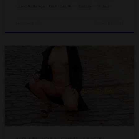
Sexchallenge / Défi coquin
Sextoy
Video
par
Amante Lilli
Publié
21/10/2019
Pour l’anniversaire de MrSirban fin septembre, nous sommes
partis un week-end dans le Lubéron en amoureux à Bonnieux.
C’est un charmant petit village pittoresque qui ne demande qu’à
se laisser découvrir en flânant dans ses ruelles et calades.
Honnêtement, je pensais que la météo serait plus fraîche et la
surprise que j’ai prévu pour ce jour spécial risque d’être…
torride […]
BIJOUX ÉROTIQUES
CHARME
CULOTTE