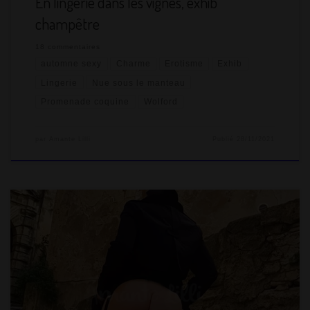
En lingerie dans les vignes, exhib
champêtre
18 commentaires
automne sexy
Charme
Erotisme
Exhib
Lingerie
Nue sous le manteau
Promenade coquine
Wolford
par
Amante Lilli
Publié
28/11/2021
Mi-octobre, le temps est superbe. On décide de faire une
sortie « drone exhib » à Gordes et ses alentours (lire l’article).
Nous avons repéré une zone de survol possible. On compte se
faire plaisir : promenade et exhib nue sous le manteau à
Gordes, bonne table et remplissage de panse, survol au drone