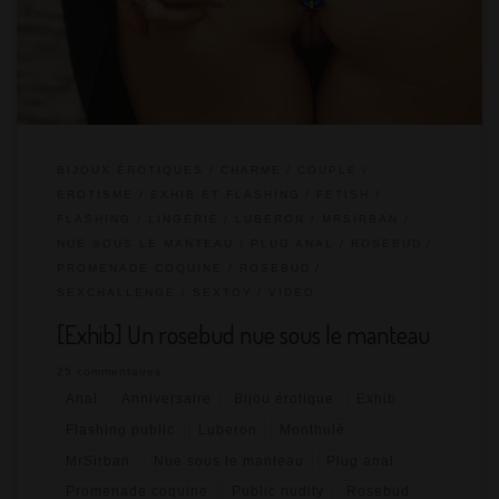
1er janvier et le 31 décembre et permettent de gagner des
points selon leur degré […]
BIJOUX ÉROTIQUES
CHARME
COUPLE
EROTISME
EXHIB ET FLASHING
FETISH
FLASHING
LINGERIE
LUBERON
MRSIRBAN
NUE SOUS LE MANTEAU
PLUG ANAL / ROSEBUD
PROMENADE COQUINE
ROSEBUD
SEXCHALLENGE
SEXTOY
VIDEO
[Exhib] Un rosebud nue sous le manteau
25 commentaires
Anal
Anniversaire
Bijou érotique
Exhib
Flashing public
Luberon
Monthulé
MrSirban
Nue sous le manteau
Plug anal
Promenade coquine
Public nudity
Rosebud