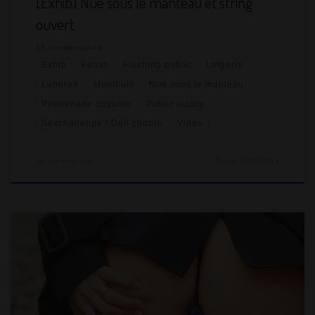
[Exhib] Nue sous le manteau et string
ouvert
15 commentaires
Exhib
Fetish
Flashing public
Lingerie
Luberon
Monthulé
Nue sous le manteau
Promenade coquine
Public nudity
Sexchallenge / Défi coquin
Video
par
Amante Lilli
Publié
27/10/2019
Chaque année, MrSirban met en place un tableau de défis à
réaliser pendant l’année. Nous le surnommons le tableau des
points ou le tableau des coquineries ! Je vous laisse choisir le
nom qui vous plaît le mieux. Les défis sont à réaliser entre le