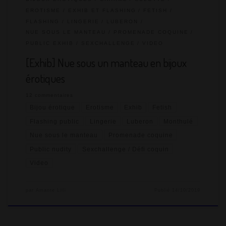
EROTISME
EXHIB ET FLASHING
FETISH
FLASHING
LINGERIE
LUBERON
NUE SOUS LE MANTEAU
PROMENADE COQUINE
PUBLIC EXHIB
SEXCHALLENGE
VIDEO
[Exhib] Nue sous un manteau en bijoux
érotiques
12 commentaires
Bijou érotique
Erotisme
Exhib
Fetish
Flashing public
Lingerie
Luberon
Monthulé
Nue sous le manteau
Promenade coquine
Public nudity
Sexchallenge / Défi coquin
Video
par
Amante Lilli
Publié
14/10/2019