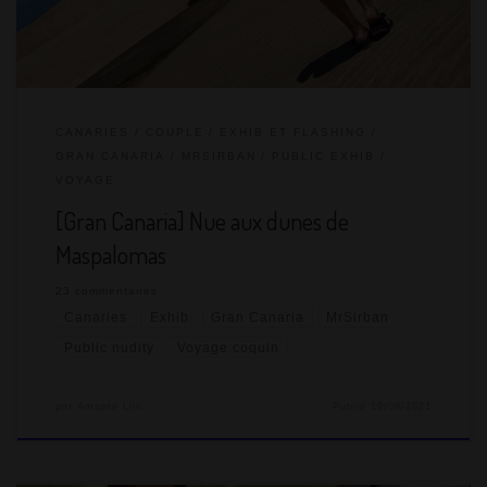
axés sexe… On s’attend à une sorte de Cap d’Agde bis […]
CANARIES
COUPLE
EXHIB ET FLASHING
GRAN CANARIA
MRSIRBAN
PUBLIC EXHIB
VOYAGE
[Gran Canaria] Nue aux dunes de
Maspalomas
23 commentaires
Canaries
Exhib
Gran Canaria
MrSirban
Public nudity
Voyage coquin
par
Amante Lilli
Publié
19/09/2021