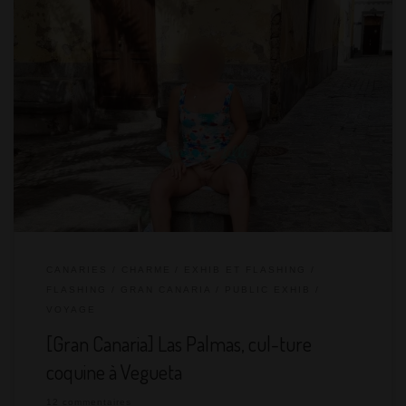
Nous avons quitté Lanzarote pour poursuivre notre découverte
des îles Canaries. On pose nos valises quelques jours à Las
Palmas de Gran Canaria, la « capitale économique » de
l’archipel. La sortie de l’aéroport est très décevante et on est à
deux doigts de regretter Lanzarote. C’est laid, très industrialisé.
Heureusement, la cul-ture coquine de Vegueta nous fait
changer d’avis ! On […]
CANARIES
CHARME
EXHIB ET FLASHING
FLASHING
GRAN CANARIA
PUBLIC EXHIB
VOYAGE
[Gran Canaria] Las Palmas, cul-ture
coquine à Vegueta
12 commentaires