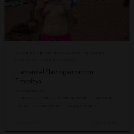
parc national de Timanfaya également appelé « Montagne de
Feu » ou Montaña del Fuego. On n’a pas pu faire
d’exhibitionnisme, mais des flashing en raison d’une très
grande fréquentation touristique. Il faut arriver […]
CANARIES
EXHIB ET FLASHING
FLASHING
LANZAROTE
VIDEO
VOYAGE
[Lanzarote] Flashing au parc du
Timanfaya
16 commentaires
Canaries
Exhib
Flashing public
Lanzarote
Video
Volcan coquin
Voyage coquin
par
Amante Lilli
Publié
29/08/2021