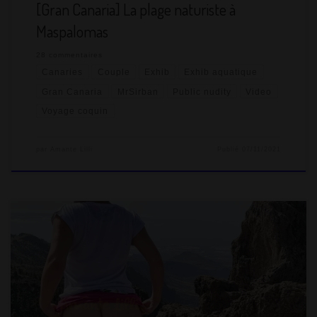
[Gran Canaria] La plage naturiste à
Maspalomas
28 commentaires
Canaries
Couple
Exhib
Exhib aquatique
Gran Canaria
MrSirban
Public nudity
Video
Voyage coquin
par
Amante Lilli
Publié
07/11/2021
Pour notre voyage sur les Îles Canaries (qui se sont embrasées
un mois après notre passage…), MrSirban et moi avons repéré
des choses que nous souhaitons voir particulièrement et on l’a
proposé à l’autre. On organise toujours nos voyages de A à Z,
on loue une voiture et vive l’aventure. Cette randonnée est une