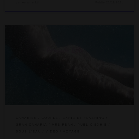
par
Amante Lilli
Publié
21/11/2021
En France, on fréquente très peu les plages naturistes. Elles
sont rarement agréables. Entre celles qui sont difficiles d’accès
et nécessitent quarante-cinq minutes de marche, celles situées
sur des zones instables ou encore celles constituées de
roches et galets, on préfère le confort des plages de sable
textiles quitte à porter le maillot de bain. C’est le prix de la […]
CANARIES
COUPLE
EXHIB ET FLASHING
GRAN CANARIA
MRSIRBAN
PUBLIC EXHIB
SOUS L'EAU
VIDEO
VOYAGE