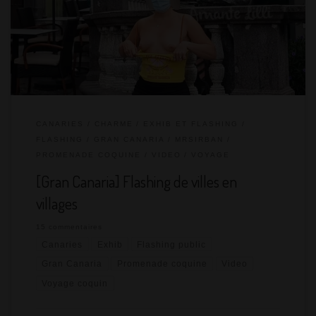
comme son nom l’indique, et il y a beaucoup de choses à faire
et à voir. On l’a traversée du Nord au Sud, l’occasion de faire
des […]
CANARIES
CHARME
EXHIB ET FLASHING
FLASHING
GRAN CANARIA
MRSIRBAN
PROMENADE COQUINE
VIDEO
VOYAGE
[Gran Canaria] Flashing de villes en
villages
15 commentaires
Canaries
Exhib
Flashing public
Gran Canaria
Promenade coquine
Video
Voyage coquin