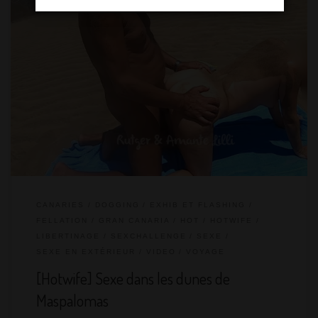
En s’engouffrant dans les dunes de Maspalomas pour faire des
photos coquines (lire l’article), nous avons été suivis par un
voyeur qui n’a pas perdu une miette de la séance. Les photos
terminées, nous avons échangé sourires et banalités avant que
je lui demande s’il souhaite que je le suce (Hello, You have a
beautiful erection. If you want, I […]
CANARIES
DOGGING
EXHIB ET FLASHING
FELLATION
GRAN CANARIA
HOT
HOTWIFE
LIBERTINAGE
SEXCHALLENGE
SEXE
SEXE EN EXTÉRIEUR
VIDEO
VOYAGE
[Hotwife] Sexe dans les dunes de
Maspalomas