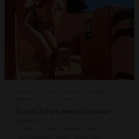
Les vacances sur les îles Canaries touchent à leur fin. On a
passé deux merveilleuses semaines d’île en île, chacune ayant
son charme, ses particularités, ses paysages. Pour clore le
séjour en beauté et sachant que j’adore le sexe en extérieur,
MrSirban m’a demandé si j’avais envie de sexe sur la terrasse…
Comment refuser ! On vérifie que le coin […]
CANARIES
COUPLE
EXHIB ET FLASHING
HOT
MRSIRBAN
SEXE
TENERIFE
VIDEO
VOYAGE
[Couple] Dehors, sexe sur la terrasse
23 commentaires
Canaries
Couple
MrSirban
Sexe
Talons aiguilles
Video
Voyage coquin