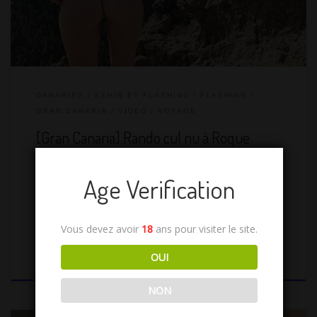
suggestion de mon Aimé et il […]
CANARIES
EXHIB ET FLASHING
FLASHING
GRAN CANARIA
VIDEO
VOYAGE
[Gran Canaria] Rando cul nu à Roque
Nublo
Age Verification
17 commentaires
Canaries
Exhib
Flashing public
Gran Canaria
Video
Voyage coquin
Vous devez avoir
18
ans pour visiter le site.
OUI
par
Amante Lilli
Publié
10/10/2021
NON