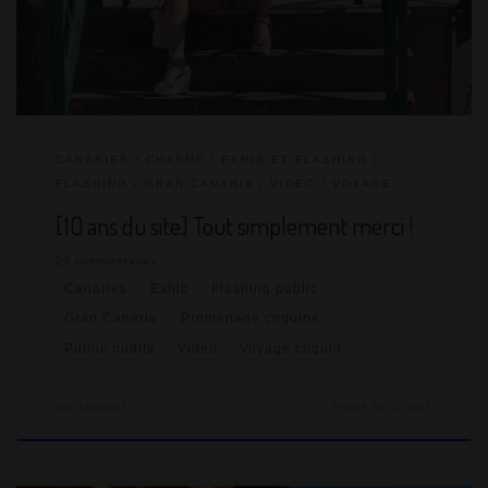
CANARIES
CHARME
EXHIB ET FLASHING
FLASHING
GRAN CANARIA
VIDEO
VOYAGE
[10 ans du site] Tout simplement merci !
20 commentaires
Canaries
Exhib
Flashing public
Gran Canaria
Promenade coquine
Public nudity
Video
Voyage coquin
par
Amante Lilli
Publié
20/12/2021