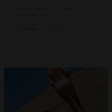
32 commentaires
Canaries
Dogging / Lieu de drague
Gran Canaria
Hotwife
Libertinage
Sexchallenge / Défi coquin
Sexe
sexe en nature
Video
Voyage coquin
Voyeur
par
Amante Lilli
Publié
26/09/2021
Sur l’île de Gran Canaria, on n’a pas résisté à l’envie de
découvrir Maspalomas, dont la sulfureuse réputation des
plages et dunes a titillé notre imaginaire et attisé nos envies.
On s’est documentés pour savoir ce qu’on pouvait en espérer :
plage naturiste, drague dans les dunes, centres commerciaux