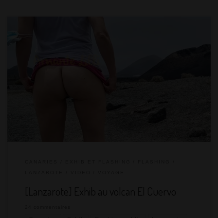
Fin juillet, nous nous sommes envolés pour quinze jours aux
Iles Canaries, au large du Maroc en Espagne. Le voyage est une
passion commune… comme le libertinage !
CANARIES
EXHIB ET FLASHING
FLASHING
LANZAROTE
VIDEO
VOYAGE
[Lanzarote] Exhib au volcan El Cuervo
24 commentaires