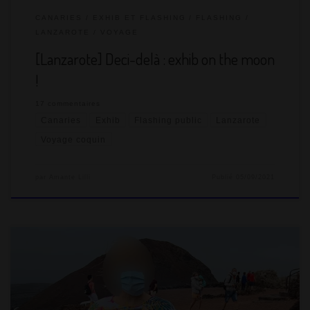
CANARIES
EXHIB ET FLASHING
FLASHING
LANZAROTE
VOYAGE
[Lanzarote] Deci-delà : exhib on the moon
!
17 commentaires
Canaries
Exhib
Flashing public
Lanzarote
Voyage coquin
par
Amante Lilli
Publié
05/09/2021
Pour cette première journée de découvertes et d’exhib à
Lanzarote, nous avons joué les apprentis volcanologues,
MrSirban Tazieff et Lilli Kraft ! Le matin, nous sommes allés au