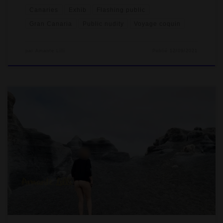
Canaries
Exhib
Flashing public
Gran Canaria
Public nudity
Voyage coquin
par
Amante Lilli
Publié
12/09/2021
Nous sommes restés quatre jours pleins sur l’île de Lanzarote
avant de s’envoler pour cinq jours à Gran Canaria, plus au Sud !
On a occulté les plages, on a juste été en voir une de sable noir
par curiosité. On vit à côté de la Méditerranée, on n’est pas en
manque de mer. On a également visité Puerto del […]