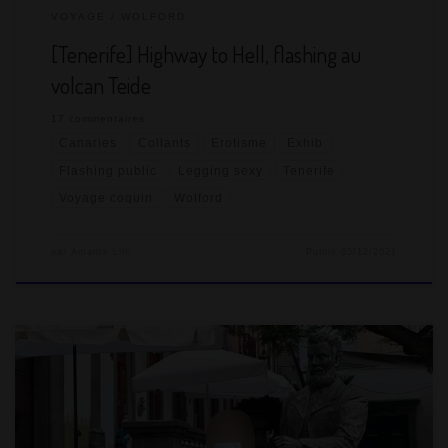
VOYAGE
WOLFORD
[Tenerife] Highway to Hell, flashing au
volcan Teide
17 commentaires
Canaries
Collants
Erotisme
Exhib
Flashing public
Legging sexy
Tenerife
Voyage coquin
Wolford
par
Amante Lilli
Publié
05/12/2021
C’est le dernier article sur Gran Canaria avant de s’envoler pour
Tenerife, la toute dernière étape de notre voyage dans les îles
Canaries. L’île de Gran Canaria est la plus grande des Canaries,