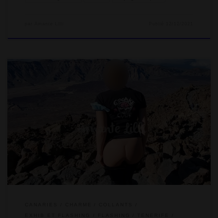
par
Amante Lilli
Publié
12/12/2021
Nous sommes arrivés à la dernière étape de notre voyage aux
îles Canaries. Pour clôturer les deux semaines de congés, le
choix s’est porté sur l’île de Tenerife pour une seule raison :
monter sur le plus haut sommet d’Espagne, un énorme volcan à
la forme conique… Highway to Hell, flashing au volcan Teide !
CANARIES
CHARME
COLLANTS
EXHIB ET FLASHING
FLASHING
TENERIFE