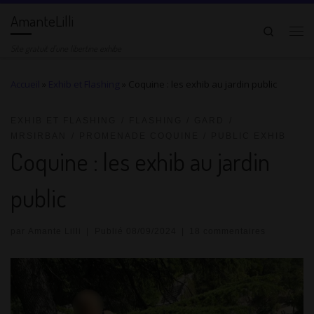
AmanteLilli
Passer au contenu
Search
Me
Site gratuit d'une libertine exhibe
Accueil
»
Exhib et Flashing
»
Coquine : les exhib au jardin public
EXHIB ET FLASHING
FLASHING
GARD
MRSIRBAN
PROMENADE COQUINE
PUBLIC EXHIB
Coquine : les exhib au jardin
public
par
Amante Lilli
|
Publié
08/09/2024
|
18 commentaires