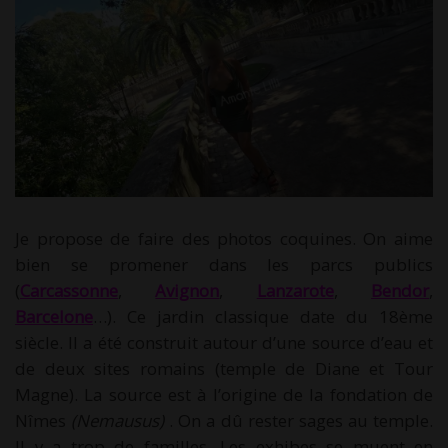
Je propose de faire des photos coquines. On aime
bien se promener dans les parcs publics
(
Carcassonne
,
Avignon
,
Lanzarote
,
Bendor
,
Barcelone
…). Ce jardin classique date du 18ème
siècle. Il a été construit autour d’une source d’eau et
de deux sites romains (temple de Diane et Tour
Magne). La source est à l’origine de la fondation de
Nîmes
(Nemausus)
. On a dû rester sages au temple.
Il y a trop de familles. Les exhibes se muent en