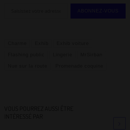
p
Saisissez votre adresse e-mail…
ABONNEZ-VOUS
Charme
Exhib
Exhib voiture
Flashing public
Lingerie
MrSirban
Nue sur la route
Promenade coquine
VOUS POURREZ AUSSI ÊTRE
INTÉRESSÉ PAR