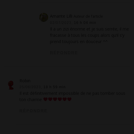
Amante Lilli
Auteur de l’article
02/07/2023,
16 h 04 min
Il a un zizi énorme et je suis serrée, il me
fracasse à tous les coups alors qu’il s’y
prend toujours en douceur ^^
RÉPONDRE
Robin
25/06/2023,
18 h 59 min
Il est définitivement impossible de ne pas tomber sous
ton charme
RÉPONDRE