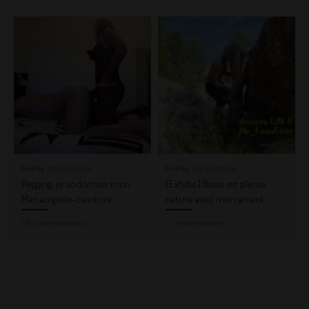
Publié
03/12/2023
Publié
23/10/2014
Pegging, je sodomise mon
[Exhibe] Baise en pleine
Mari au gode-ceinture
nature avec mon amant
39 commentaires
7 commentaires