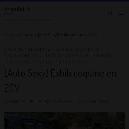
AmanteLilli
Passer au contenu
Search
Me
Site gratuit d'une libertine exhibe
Accueil
»
Charme
»
[Auto Sexy] Exhib coquine en 2CV
CHARME
EROTISME
EXHIB ET FLASHING
EXHIB VOITURE
LINGERIE
NUE SUR LA ROUTE
PROMENADE COQUINE
PUBLIC EXHIB
[Auto Sexy] Exhib coquine en
2CV
par
Amante Lilli
|
Publié
25/06/2023
|
21 commentaires