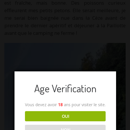
est fraîche, mais bonne. Des poissons curieux
effleurent mes petits petons. Elle serait meilleure, je
me serai bien baignée nue dans la Cèze avant de
prendre le dernier apéritif et déjeuner à la Paillotte
avant que le camping ne ferme !
Age Verification
Vous devez avoir
18
ans pour visiter le site.
OUI
NON