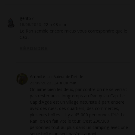
gent57
19/09/2023,
22 h 08 min
Le Ran semble encore mieux vous correspondre que le
Cap .
RÉPONDRE
Amante Lilli
Auteur de l’article
23/09/2023,
14 h 00 min
On aime bien les deux, par contre on ne se verrait
pas rester aussi longtemps au Ran qu’au Cap. Le
Cap d’Agde est un village naturiste à part entière
avec des rues, des quartiers, des commerces,
plusieurs boîtes… il y a 45 000 personnes l’été. Le
Ran, on en fait vite le tour. C’est 200/300
personnes tout au plus dans un camping avec une
seule boîte, un seul bar/restaurant.