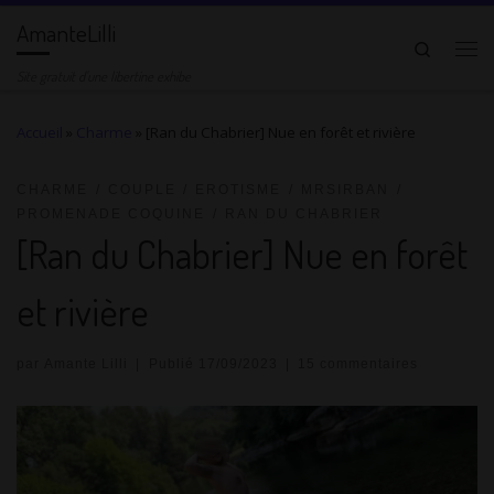
AmanteLilli
Passer au contenu
Search
Me
Site gratuit d'une libertine exhibe
Accueil
»
Charme
»
[Ran du Chabrier] Nue en forêt et rivière
CHARME
COUPLE
EROTISME
MRSIRBAN
PROMENADE COQUINE
RAN DU CHABRIER
[Ran du Chabrier] Nue en forêt
et rivière
par
Amante Lilli
|
Publié
17/09/2023
|
15 commentaires