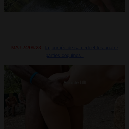
MAJ 24/09/23 :
la journée de samedi et les quatre
parties coquines !