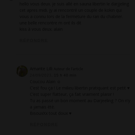
hello vous deux. je suis allé en sauna libertin le darjjeling
cet apres midi. jy ai rencontré un couple de kokin qui
vous a connu lors de la fermeture du ran du chabrier.
une belle rencontre m ont ils dit
kiss à vous deux. alain
RÉPONDRE
Amante Lilli
Auteur de l’article
24/09/2023,
15 h 40 min
Coucou Alain ☺
C’est fou ça ! Le milieu libertin pratiquant est petit ♥
C’est super flatteur, ça fait vraiment plaisir !
Tu as passé un bon moment au Darjeeling ? On n’y
a jamais été.
BisouxXx tout doux ♥
RÉPONDRE