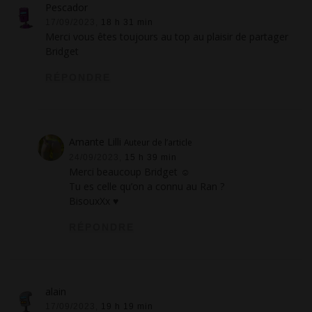
Pescador
17/09/2023,
18 h 31 min
Merci vous êtes toujours au top au plaisir de partager
Bridget
RÉPONDRE
Amante Lilli
Auteur de l’article
24/09/2023,
15 h 39 min
Merci beaucoup Bridget ☺
Tu es celle qu’on a connu au Ran ?
BisouxXx ♥
RÉPONDRE
alain
17/09/2023,
19 h 19 min