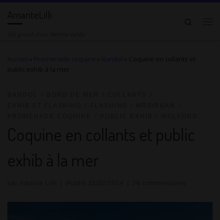
AmanteLilli
Passer au contenu
Search
Me
Site gratuit d'une libertine exhibe
Accueil
»
Promenade coquine
»
Bandol
»
Coquine en collants et
public exhib à la mer
BANDOL
BORD DE MER
COLLANTS
EXHIB ET FLASHING
FLASHING
MRSIRBAN
PROMENADE COQUINE
PUBLIC EXHIB
WOLFORD
Coquine en collants et public
exhib à la mer
par
Amante Lilli
|
Publié
25/02/2024
|
28 commentaires