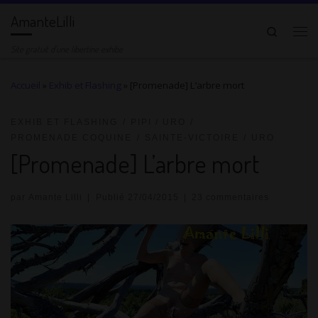
AmanteLilli
Passer au contenu
Search
Me
Site gratuit d'une libertine exhibe
Accueil
»
Exhib et Flashing
»
[Promenade] L’arbre mort
EXHIB ET FLASHING
PIPI / URO
PROMENADE COQUINE
SAINTE-VICTOIRE
URO
[Promenade] L’arbre mort
par
Amante Lilli
|
Publié
27/04/2015
|
23 commentaires