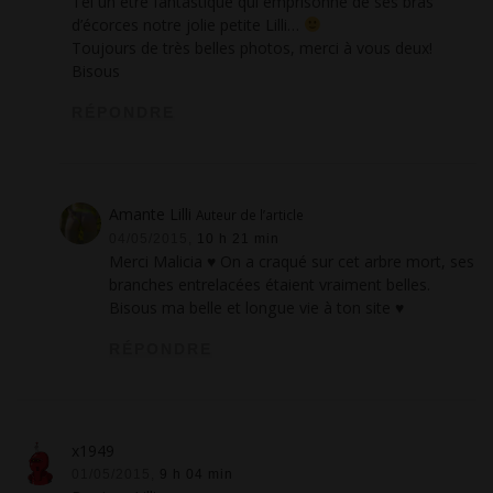
Tel un être fantastique qui emprisonne de ses bras
d’écorces notre jolie petite Lilli…
Toujours de très belles photos, merci à vous deux!
Bisous
RÉPONDRE
Amante Lilli
Auteur de l’article
04/05/2015,
10 h 21 min
Merci Malicia ♥ On a craqué sur cet arbre mort, ses
branches entrelacées étaient vraiment belles.
Bisous ma belle et longue vie à ton site ♥
RÉPONDRE
x1949
01/05/2015,
9 h 04 min