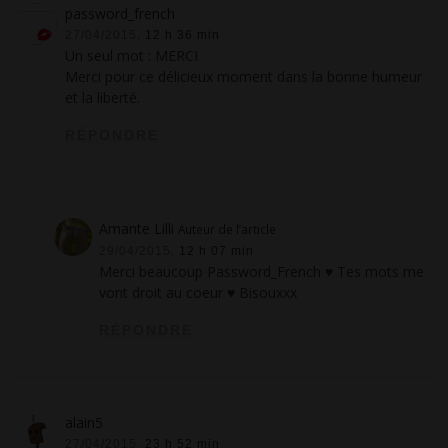
password_french
27/04/2015,
12 h 36 min
Un seul mot : MERCI
Merci pour ce délicieux moment dans la bonne humeur
et la liberté.
RÉPONDRE
Amante Lilli
Auteur de l’article
29/04/2015,
12 h 07 min
Merci beaucoup Password_French ♥ Tes mots me
vont droit au coeur ♥ Bisouxxx
RÉPONDRE
alain5
27/04/2015,
23 h 52 min