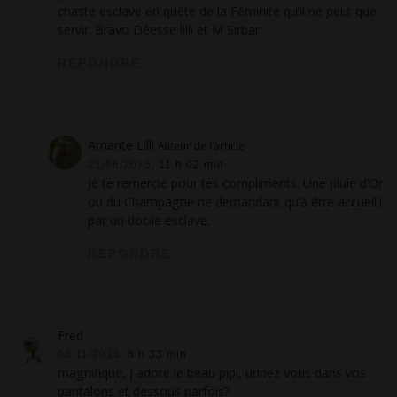
chaste esclave en quête de la Féminité qu’il ne peut que
servir. Bravo Déesse lilli et M Sirban
RÉPONDRE
Amante Lilli
Auteur de l’article
21/06/2015,
11 h 02 min
Je te remercie pour tes compliments. Une pluie d’Or
ou du Champagne ne demandant qu’à être accueilli
par un docile esclave.
RÉPONDRE
Fred
03/11/2015,
8 h 33 min
magnifique, j adore le beau pipi, urinez vous dans vos
pantalons et dessous parfois?