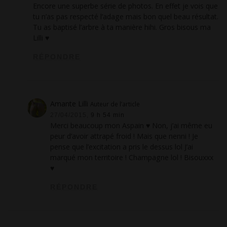
Encore une superbe série de photos. En effet je vois que
tu n’as pas respecté l’adage mais bon quel beau résultat.
Tu as baptisé l’arbre à ta manière hihi. Gros bisous ma
Lilli ♥
RÉPONDRE
Amante Lilli
Auteur de l’article
27/04/2015,
9 h 54 min
Merci beaucoup mon Aspain ♥ Non, j’ai même eu
peur d’avoir attrapé froid ! Mais que nenni ! Je
pense que l’excitation a pris le dessus lol J’ai
marqué mon territoire ! Champagne lol ! Bisouxxx
♥
RÉPONDRE