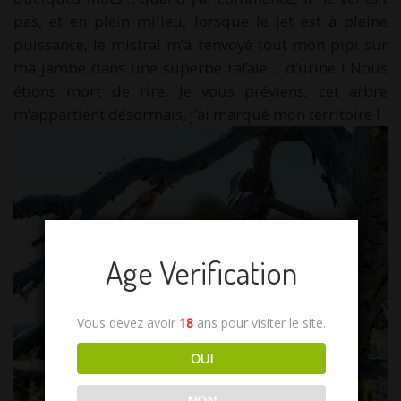
pas, et en plein milieu, lorsque le jet est à pleine
puissance, le mistral m’a renvoyé tout mon pipi sur
ma jambe dans une superbe rafale… d’urine ! Nous
étions mort de rire. Je vous préviens, cet arbre
m’appartient désormais, j’ai marqué mon territoire !
Age Verification
Vous devez avoir
18
ans pour visiter le site.
OUI
NON