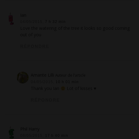
Ian
04/05/2015,
7 h 32 min
Love the watering of the tree it looks so good coming
out of you
RÉPONDRE
Amante Lilli
Auteur de l’article
04/05/2015,
10 h 01 min
Thank you Ian
Lot of kisses ♥
RÉPONDRE
Phil Harry
08/05/2015,
17 h 40 min