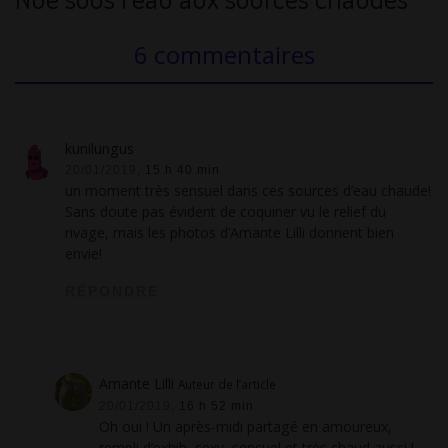
6 commentaires
kunilungus
20/01/2019,
15 h 40 min
un moment très sensuel dans ces sources d’eau chaude!
Sans doute pas évident de coquiner vu le relief du
rivage, mais les photos d’Amante Lilli donnent bien
envie!
RÉPONDRE
Amante Lilli
Auteur de l’article
20/01/2019,
16 h 52 min
Oh oui ! Un après-midi partagé en amoureux,
rempli d’exhib, sexy, sensuel et très chaud aussi !