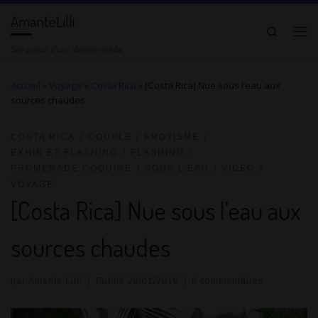
AmanteLilli
Passer au contenu
Search
Me
Site gratuit d'une libertine exhibe
Accueil
»
Voyage
»
Costa Rica
»
[Costa Rica] Nue sous l’eau aux
sources chaudes
COSTA RICA
COUPLE
EROTISME
EXHIB ET FLASHING
FLASHING
PROMENADE COQUINE
SOUS L'EAU
VIDEO
VOYAGE
[Costa Rica] Nue sous l’eau aux
sources chaudes
par
Amante Lilli
|
Publié
20/01/2019
|
6 commentaires