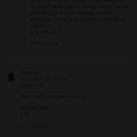
Le sol est fait de coulées de lave, ça n’est vraiment
pas lisse et ça fait mal aux pieds. D’où les
aquashoes, même si c’est moche, ça permet de
marcher !
Je te remercie ♥
RÉPONDRE
Engywuk
20/01/2019,
20 h 51 min
Bonjour Lilli,
That’s really a nice place to enjoy!
Many big kisses
Engy
RÉPONDRE