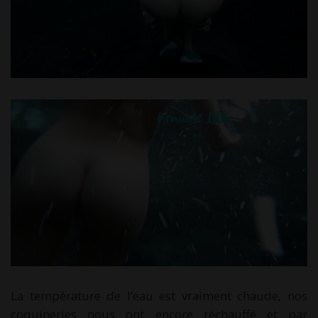
La température de l’eau est vraiment chaude, nos
coquineries nous ont encore réchauffé et par