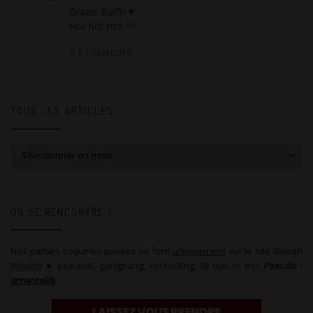
Grazie Baffo ♥
Hot hot hot ^^
RÉPONDRE
TOUS LES ARTICLES
Tous les articles
ON SE RENCONTRE ?
Nos parties coquines privées se font
uniquement
sur le site libertin
Wyylde
► pluralité, gangbang, cuckolding. Ni duo ni trio.
Pseudo :
amantelilli