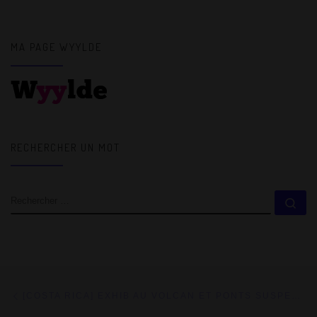
MA PAGE WYYLDE
RECHERCHER UN MOT
RECHERCHER
Rec
Parcourir les articles
Article précédent
[COSTA RICA] EXHIB AU VOLCAN ET PONTS SUSPENDUS