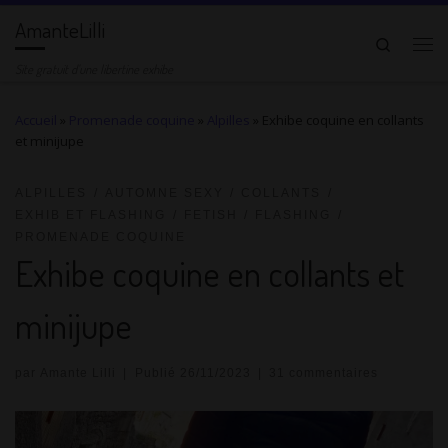
AmanteLilli
Passer au contenu
Search
Me
Site gratuit d'une libertine exhibe
Accueil
»
Promenade coquine
»
Alpilles
»
Exhibe coquine en collants
et minijupe
ALPILLES
AUTOMNE SEXY
COLLANTS
EXHIB ET FLASHING
FETISH
FLASHING
PROMENADE COQUINE
Exhibe coquine en collants et
minijupe
par
Amante Lilli
|
Publié
26/11/2023
|
31 commentaires