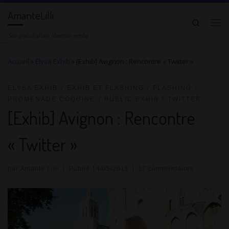
AmanteLilli
Passer au contenu
Search
Me
Site gratuit d'une libertine exhibe
Accueil
»
Elysa Exhib
»
[Exhib] Avignon : Rencontre « Twitter »
ELYSA EXHIB
EXHIB ET FLASHING
FLASHING
PROMENADE COQUINE
PUBLIC EXHIB
TWITTER
[Exhib] Avignon : Rencontre
« Twitter »
par
Amante Lilli
|
Publié
14/05/2015
|
17 commentaires