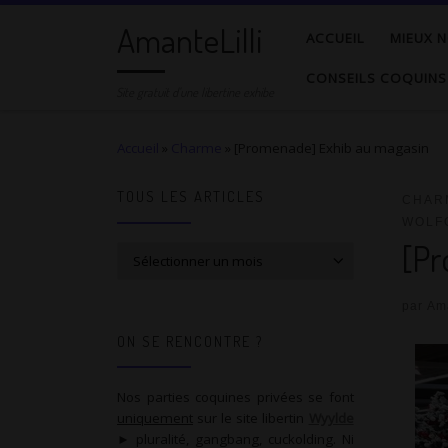
AmanteLilli
Passer au contenu
ACCUEIL
MIEUX N
CONSEILS COQUINS
Site gratuit d'une libertine exhibe
Accueil
»
Charme
»
[Promenade] Exhib au magasin
TOUS LES ARTICLES
CHAR
WOLF
[Pr
Tous les articles
par
Ama
ON SE RENCONTRE ?
Nos parties coquines privées se font
uniquement
sur le site libertin
Wyylde
► pluralité, gangbang, cuckolding. Ni