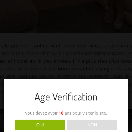
s le premier confinement, notre bon vieux canapé nous 
’avons et entre le chat qu’il l’a partiellement massacré, les
’est effiloché au fil des années, il n’a plus rien d’un dou
pour faire la tourner des boutiques et en changer ! A la b
eau des coquineries en mettant un
rosebud
, mais Mr
liquant que nous allons passer la journée à s’asseoir sur
es fesses et sera vite inconfortable. Je préfère l’écouter ca
Age Verification
Vous devez avoir
18
ans pour visiter le site.
OUI
NON