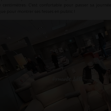
 centimètres. C’est confortable pour passer sa journé
que pour montrer ses fesses en public !