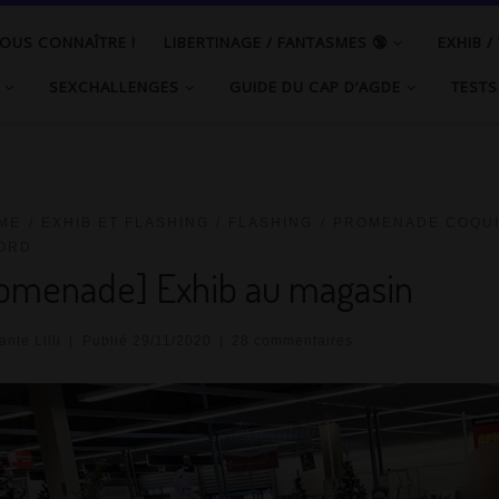
OUS CONNAÎTRE !
LIBERTINAGE / FANTASMES 🔞
EXHIB /
SEXCHALLENGES
GUIDE DU CAP D’AGDE
TESTS
ME
EXHIB ET FLASHING
FLASHING
PROMENADE COQU
ORD
omenade] Exhib au magasin
nte Lilli
|
Publié
29/11/2020
|
28 commentaires