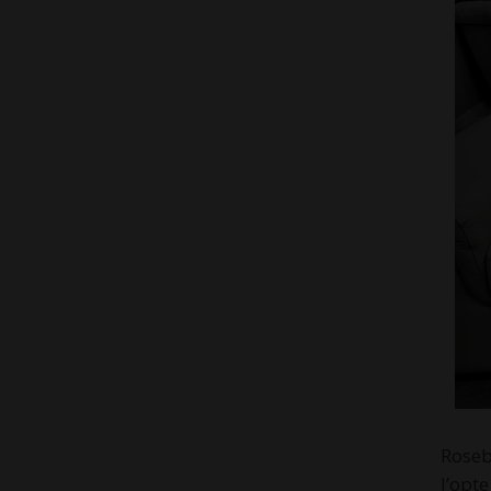
Roseb
J’opt