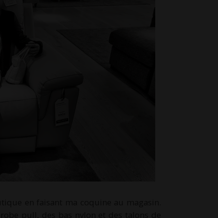
outique en faisant ma coquine au magasin.
 robe pull, des bas nylon et des talons de