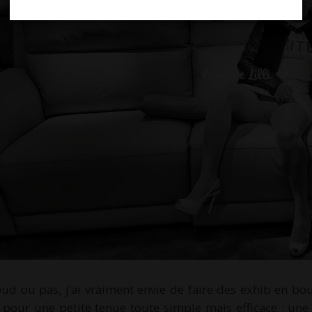
ud ou pas, j’ai vraiment envie de faire des exhib en b
e pour une petite tenue toute simple mais efficace : une