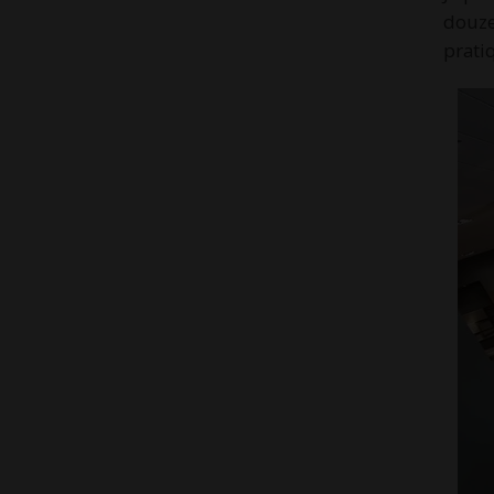
douze
prati