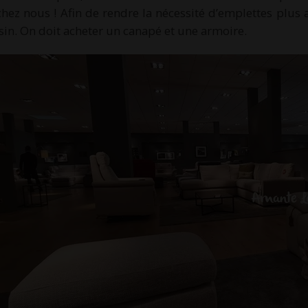
chez nous ! Afin de rendre la nécessité d’emplettes plus 
in. On doit acheter un canapé et une armoire.