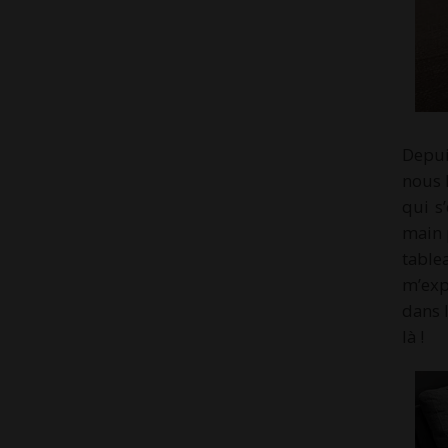
Depui
nous l
qui s
main 
tabl
m’exp
dans l
là !