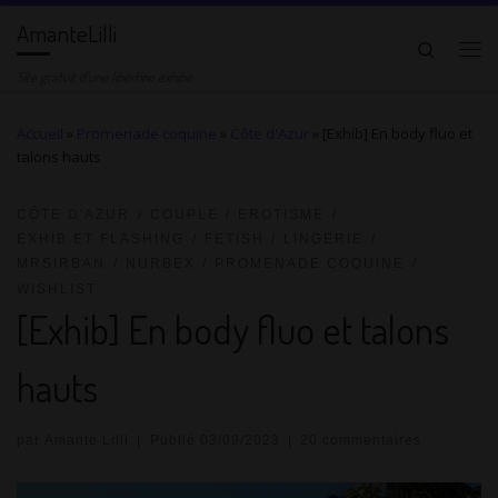
AmanteLilli
Passer au contenu
Search
Me
Site gratuit d'une libertine exhibe
Accueil
»
Promenade coquine
»
Côte d'Azur
»
[Exhib] En body fluo et
talons hauts
CÔTE D'AZUR
COUPLE
EROTISME
EXHIB ET FLASHING
FETISH
LINGERIE
MRSIRBAN
NURBEX
PROMENADE COQUINE
WISHLIST
[Exhib] En body fluo et talons
hauts
par
Amante Lilli
|
Publié
03/09/2023
|
20 commentaires