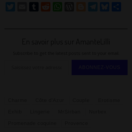
T
E
T
R
W
W
Bl
T
Bl
P
w
m
u
e
h
or
o
el
u
ar
itt
ai
m
d
at
d
g
e
e
ta
er
l
bl
di
s
Pr
g
gr
sk
g
En savoir plus sur AmanteLilli
r
t
A
e
er
a
y
er
p
ss
m
Subscribe to get the latest posts sent to your email.
p
Saisissez votre adresse e-mail…
ABONNEZ-VOUS
Charme
Côte d'Azur
Couple
Erotisme
Exhib
Lingerie
MrSirban
Nurbex
Promenade coquine
Provence