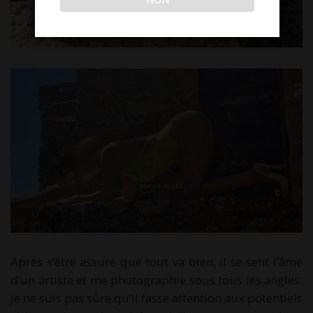
Après s’être assuré que tout va bien, il se sent l’âme
d’un artiste et me photographie sous tous les angles.
Je ne suis pas sûre qu’il fasse attention aux potentiels