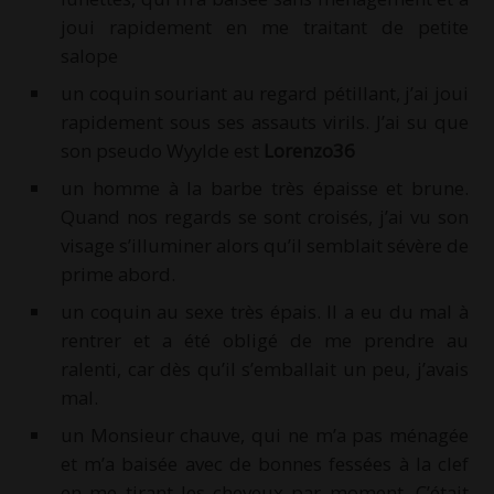
joui rapidement en me traitant de petite
salope
un coquin souriant au regard pétillant, j’ai joui
rapidement sous ses assauts virils. J’ai su que
son pseudo Wyylde est
Lorenzo36
un homme à la barbe très épaisse et brune.
Quand nos regards se sont croisés, j’ai vu son
visage s’illuminer alors qu’il semblait sévère de
prime abord.
un coquin au sexe très épais. Il a eu du mal à
rentrer et a été obligé de me prendre au
ralenti, car dès qu’il s’emballait un peu, j’avais
mal.
un Monsieur chauve, qui ne m’a pas ménagée
et m’a baisée avec de bonnes fessées à la clef
en me tirant les cheveux par moment. C’était