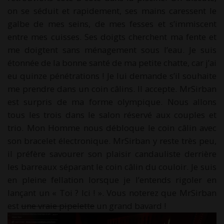
on se séduit et rapidement, ses mains caressent le
galbe de mes seins, de mes fesses et s’immiscent
entre mes cuisses. Ses doigts cherchent ma fente et
me doigtent sans ménagement sous l’eau. Je suis
étonnée de la bonne santé de ma petite chatte, car j’ai
eu quinze pénétrations ! Je lui demande s’il souhaite
me prendre dans un coin câlins. Il accepte. MrSirban
est surpris de ma forme olympique. Nous allons
tous les trois dans le salon réservé aux couples et
trio. Mon Homme nous débloque le coin câlin avec
son bracelet électronique. MrSirban y reste très peu,
il préfère savourer son plaisir candauliste derrière
les barreaux séparant le coin câlin du couloir. Je suis
en pleine fellation lorsque je l’entends rigoler en
lançant un « Toi ? Ici ! ». Vous noterez que MrSirban
est
une vraie pipelette
un grand bavard !