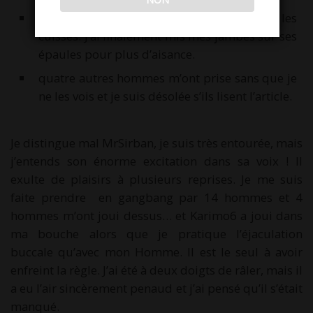
un coquin un peu fort qui m’a bien écartée les
cuisses. J’ai finalement mis mes jambes sur ses
épaules pour plus d’aisance.
quatre autres hommes m’ont prise sans que je
ne les vois et je suis désolée s’ils lisent l’article.
Je distingue mal MrSirban, je suis très entourée, mais
j’entends son énorme excitation dans sa voix ! Il
exulte de plaisirs à plusieurs reprises. Je me suis
faite prendre en gangbang par 14 hommes et 4
hommes m’ont joui dessus… et Karimo6 a joui dans
ma bouche alors que je pratique l’éjaculation
buccale qu’avec mon Homme. Il est le seul à avoir
enfreint la règle. J’ai été à deux doigts de râler, mais il
a eu l’air sincèrement penaud et j’ai pensé qu’il s’était
manqué.