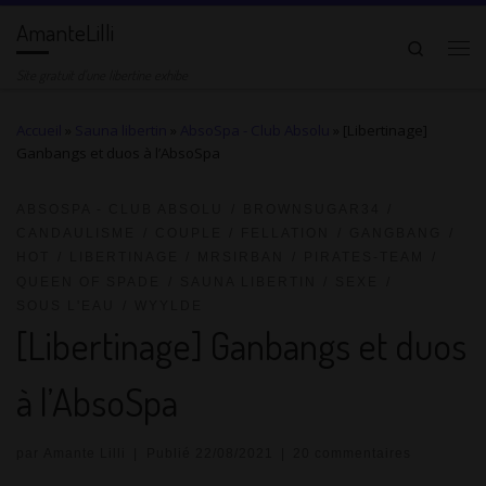
AmanteLilli
Passer au contenu
Search
Me
Site gratuit d'une libertine exhibe
Accueil
»
Sauna libertin
»
AbsoSpa - Club Absolu
»
[Libertinage]
Ganbangs et duos à l’AbsoSpa
ABSOSPA - CLUB ABSOLU
BROWNSUGAR34
CANDAULISME
COUPLE
FELLATION
GANGBANG
HOT
LIBERTINAGE
MRSIRBAN
PIRATES-TEAM
QUEEN OF SPADE
SAUNA LIBERTIN
SEXE
SOUS L'EAU
WYYLDE
[Libertinage] Ganbangs et duos
à l’AbsoSpa
par
Amante Lilli
|
Publié
22/08/2021
|
20 commentaires