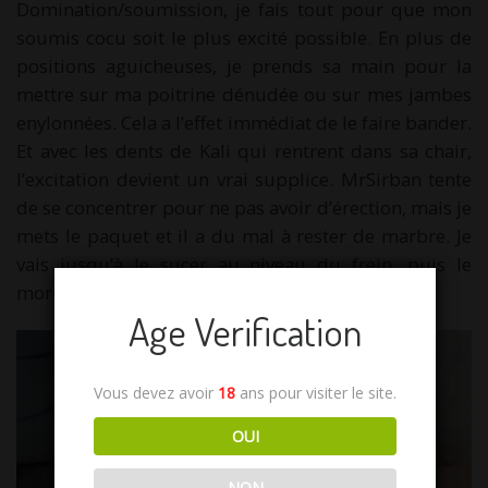
Domination/soumission, je fais tout pour que mon
soumis cocu soit le plus excité possible. En plus de
positions aguicheuses, je prends sa main pour la
mettre sur ma poitrine dénudée ou sur mes jambes
enylonnées. Cela a l’effet immédiat de le faire bander.
Et avec les dents de Kali qui rentrent dans sa chair,
l’excitation devient un vrai supplice. MrSirban tente
de se concentrer pour ne pas avoir d’érection, mais je
mets le paquet et il a du mal à rester de marbre. Je
vais jusqu’à le sucer au niveau du frein, puis le
mordre, ce qui le fait bander de plus bel.
Age Verification
Vous devez avoir
18
ans pour visiter le site.
OUI
NON