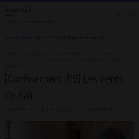
AmanteLilli
Passer au contenu
Search
Me
Site gratuit d'une libertine exhibe
Accueil
»
BDSM
»
[Confinement J19] Les dents de Kali
BDSM
COLLANTS
CONFINEMENT
COUPLE
FETISH
GEEK
HULA HOOP
MRSIRBAN
VIDEO
WOLFORD
[Confinement J19] Les dents
de Kali
par
Amante Lilli
|
Publié
05/04/2020
|
9 commentaires