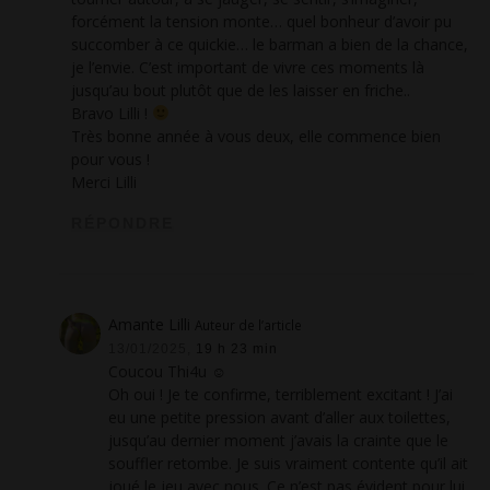
forcément la tension monte… quel bonheur d’avoir pu
succomber à ce quickie… le barman a bien de la chance,
je l’envie. C’est important de vivre ces moments là
jusqu’au bout plutôt que de les laisser en friche..
Bravo Lilli !
Très bonne année à vous deux, elle commence bien
pour vous !
Merci Lilli
RÉPONDRE
Amante Lilli
Auteur de l’article
13/01/2025,
19 h 23 min
Coucou Thi4u ☺
Oh oui ! Je te confirme, terriblement excitant ! J’ai
eu une petite pression avant d’aller aux toilettes,
jusqu’au dernier moment j’avais la crainte que le
souffler retombe. Je suis vraiment contente qu’il ait
joué le jeu avec nous. Ce n’est pas évident pour lui