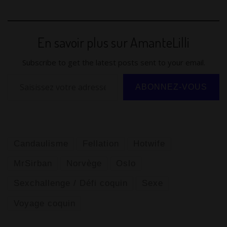
itt
ai
m
d
at
d
g
e
e
ta
er
l
bl
di
s
Pr
g
gr
sk
g
En savoir plus sur AmanteLilli
r
t
A
e
er
a
y
er
p
ss
m
Subscribe to get the latest posts sent to your email.
p
Saisissez votre adresse e-mail…
ABONNEZ-VOUS
Candaulisme
Fellation
Hotwife
MrSirban
Norvège
Oslo
Sexchallenge / Défi coquin
Sexe
Voyage coquin