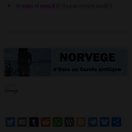
le
et
(il n’a pas encore sauté !)
mien
mon X
J’aime ça :
T
E
T
R
W
W
Bl
T
Bl
P
w
m
u
e
h
or
o
el
u
ar