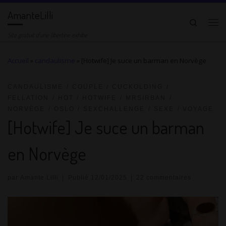
AmanteLilli
Passer au contenu
Search
Me
Site gratuit d'une libertine exhibe
Accueil
»
candaulisme
»
[Hotwife] Je suce un barman en Norvège
CANDAULISME
COUPLE
CUCKOLDING
FELLATION
HOT
HOTWIFE
MRSIRBAN
NORVÈGE
OSLO
SEXCHALLENGE
SEXE
VOYAGE
[Hotwife] Je suce un barman
en Norvège
par
Amante Lilli
|
Publié
12/01/2025
|
22 commentaires