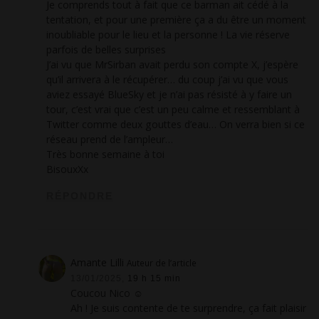
Je comprends tout à fait que ce barman ait cédé à la
tentation, et pour une première ça a du être un moment
inoubliable pour le lieu et la personne ! La vie réserve
parfois de belles surprises
J’ai vu que MrSirban avait perdu son compte X, j’espère
qu’il arrivera à le récupérer… du coup j’ai vu que vous
aviez essayé BlueSky et je n’ai pas résisté à y faire un
tour, c’est vrai que c’est un peu calme et ressemblant à
Twitter comme deux gouttes d’eau… On verra bien si ce
réseau prend de l’ampleur…
Très bonne semaine à toi
BisouxXx
RÉPONDRE
Amante Lilli
Auteur de l’article
13/01/2025,
19 h 15 min
Coucou Nico ☺
Ah ! Je suis contente de te surprendre, ça fait plaisir