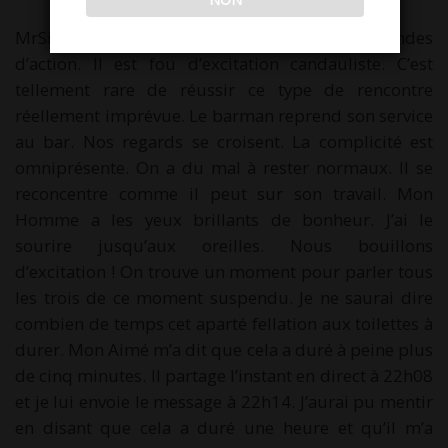
MrSirban a découvert entre temps les 8 secondes
d’action. Il est fou d’excitation candauliste. C’est
tellement rare de réussir ce type de rencontre
réellement imprévue. Le barman reprend son service
au bar. Nos regards se croisent. La complicité est
omniprésente. On a du mal à rester normaux. Il se
reconcentre comme il peut sur son travail. Mon
Homme a les yeux brillants de bonheur. J’ai le
sourire jusqu’aux oreilles. Nous bouillons
d’excitation ! On trouve un moment pour parler tous
les trois de ce moment suspendu. Je ne saurai dire
combien de temps cet aparté fellation aux toilettes à
durer. Mon Aimé m’a dit que cela a duré à peine plus
de cinq minutes. Il partage l’instant en direct à 22h08
et je lui envoie le message à 22h14. J’aurai pu mentir
en disant que cela a duré une heure et qu’il m’a