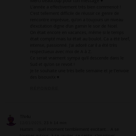
Merci beaucoup pour ton message ♥
L’année a effectivement très bien commencé !
C’est tellement difficile de réussir ce genre de
rencontre imprévue, qu’on a toujours un niveau
d’excitation digne d’un gamin le soir de Noël.
On était encore en vacances, même si le temps
était compté mais lui était au boulot. Ca a été bref,
intense, passionné. J’ai adoré car il a été très
respectueux avec moi de A à Z.
Ce serait vraiment sympa qu’il descende dans le
Sud et qu’on se revoit !
Je te souhaite une très belle semaine et je t’envoie
des bisouxXx ♥
RÉPONDRE
Thi4u
12/01/2025,
23 h 14 min
Humm… quel moment terriblement excitant… A se
tourner autour, à se jauger, se sentir, s’imaginer,