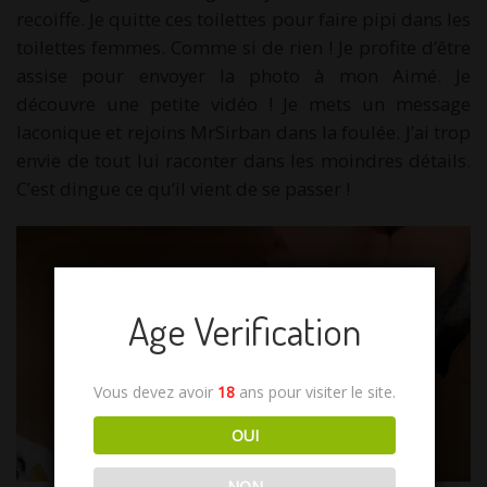
recoiffe. Je quitte ces toilettes pour faire pipi dans les
toilettes femmes. Comme si de rien ! Je profite d’être
assise pour envoyer la photo à mon Aimé. Je
découvre une petite vidéo ! Je mets un message
laconique et rejoins MrSirban dans la foulée. J’ai trop
envie de tout lui raconter dans les moindres détails.
C’est dingue ce qu’il vient de se passer !
Age Verification
Vous devez avoir
18
ans pour visiter le site.
OUI
NON