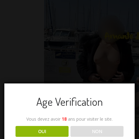
Age Verification
Vous devez avoir
18
ans pour visiter le site.
OUI
NON