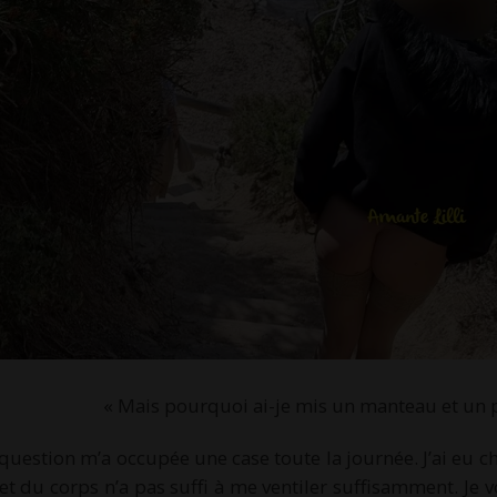
« Mais pourquoi ai-je mis un manteau et un pul
 question m’a occupée une case toute la journée. J’ai eu c
et du corps n’a pas suffi à me ventiler suffisamment. Je v