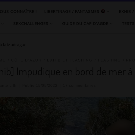
OUS CONNAÎTRE !
LIBERTINAGE / FANTASMES
EXHIB 
SEXCHALLENGES
GUIDE DU CAP D’AGDE
TESTS
 à la Madrague
ME
CÔTE D'AZUR
EXHIB ET FLASHING
FLASHING
PR
hib] Impudique en bord de mer à
nte Lilli
|
Publié
15/05/2022
|
17 commentaires