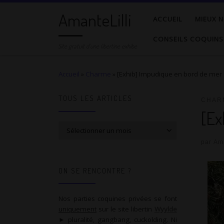
AmanteLilli
Passer au contenu
ACCUEIL
MIEUX N
CONSEILS COQUINS
Site gratuit d'une libertine exhibe
Accueil
»
Charme
»
[Exhib] Impudique en bord de mer
TOUS LES ARTICLES
CHAR
[Ex
Tous les articles
par
Ama
ON SE RENCONTRE ?
Nos parties coquines privées se font
uniquement
sur le site libertin
Wyylde
► pluralité, gangbang, cuckolding. Ni