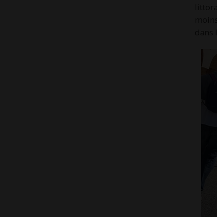
litto
moins
dans 