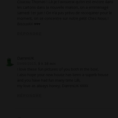
Coucou Thomas ! Là je t’avouerai qu’on est encore dans
les cartons dans la nouvelle maison, on a emménagé
samedi 1er juin ! On n’a pas prévu de recoquiner pour le
moment, on se concentre sur notre petit Chez Nous !
BisouxXX ♥♥♥
RÉPONDRE
DarrenUK
09/09/2015,
9 h 38 min
I love these fun pictures of you both in the box!,
I also hope your new house has been a superb house
and you have had fun many time Lilli,
my love as always honey, DarrenUK XXXX
RÉPONDRE