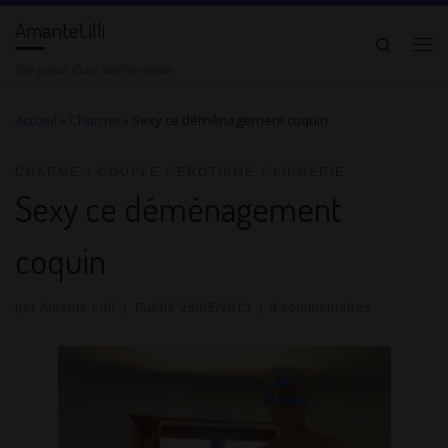
AmanteLilli
Passer au contenu
Search
Me
Site gratuit d'une libertine exhibe
Accueil
»
Charme
»
Sexy ce déménagement coquin
CHARME
COUPLE
EROTISME
LINGERIE
Sexy ce déménagement
coquin
par
Amante Lilli
|
Publié
29/05/2013
|
9 commentaires