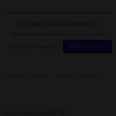
w
m
u
e
h
or
o
el
u
ar
itt
ai
m
d
at
d
g
e
e
ta
er
l
bl
di
s
Pr
g
gr
sk
g
En savoir plus sur AmanteLilli
r
t
A
e
er
a
y
er
p
ss
m
Subscribe to get the latest posts sent to your email.
p
Saisissez votre adresse e-mail…
ABONNEZ-VOUS
Couple
Erotisme
Lingerie
MrSirban
VOUS POURREZ AUSSI ÊTRE