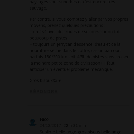
paysages sont superbes et c’est encore très
sauvage.
Par contre, si vous comptez y aller par vos propres
moyens, prenez quelques précautions :
– un 4×4 avec des roues de secours car on fait
beaucoup de pistes
– toujours un jerrycan d’essence, d’eau et de la
nourriture sèche dans le coffre, car on parcourt
parfois 150/200 km soit 4/5h de pistes sans croiser
la moindre petite zone de civilisation ! Il faut
anticiper un éventuel problème mécanique.
Gros bisouxXx ♥
RÉPONDRE
Nico
24/12/2017,
22 h 21 min
Sublime belle ange gros bisous belle ange