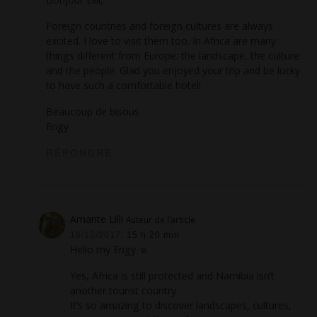
Foreign countries and foreign cultures are always
excited. I love to visit them too. In Africa are many
things different from Europe: the landscape, the culture
and the people. Glad you enjoyed your trip and be lucky
to have such a comfortable hotel!
Beaucoup de bisous
Engy
RÉPONDRE
Amante Lilli
Auteur de l’article
16/12/2017,
15 h 20 min
Hello my Engy ☺
Yes, Africa is still protected and Namibia isn’t
another tourist country.
It’s so amazing to discover landscapes, cultures,