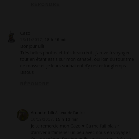
RÉPONDRE
Cazo
13/11/2017,
18 h 46 min
Bonjour Lilli
Très belles photos et très beau récit, j’arrive à voyager
tout en étant assis sur mon canapé, oui loin du tourisme
de masse et je leurs souhaitent d’y rester longtemps.
Bisous
RÉPONDRE
Amante Lilli
Auteur de l’article
16/12/2017,
15 h 13 min
Je te remercie mon Cazo ♥ Ca me fait plaisir
d’arriver à t’amener un peu avec nous en voyage !
Oui, de même, j’espère qu’ils continueront à éviter