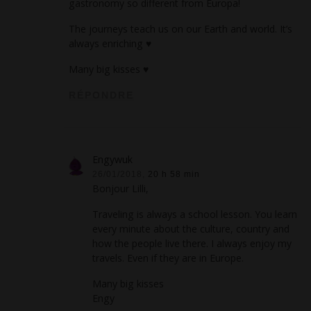
gastronomy so different from Europa!
The journeys teach us on our Earth and world. It’s
always enriching ♥
Many big kisses ♥
RÉPONDRE
Engywuk
26/01/2018,
20 h 58 min
Bonjour Lilli,
Traveling is always a school lesson. You learn
every minute about the culture, country and
how the people live there. I always enjoy my
travels. Even if they are in Europe.
Many big kisses
Engy