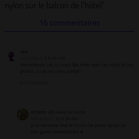
nylon sur le balcon de l’hôtel”
16 commentaires
Mat
13/11/2017,
9 h 34 min
Merveilleuse Lilli, tu nous fais rêver avec tes récits et tes
photos, tu as un corps parfait !
RÉPONDRE
Amante Lilli
Auteur de l’article
16/12/2017,
15 h 08 min
Je te remercie Mat ♥ Ca me fait plaisir de lire ce
très gentil commentaire ♥