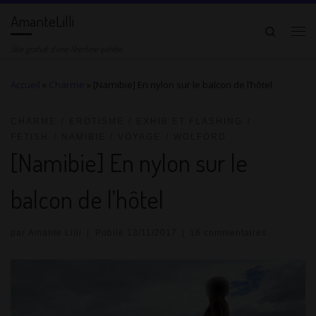
AmanteLilli
Passer au contenu
Search
Me
Site gratuit d'une libertine exhibe
Accueil
»
Charme
»
[Namibie] En nylon sur le balcon de l’hôtel
CHARME
EROTISME
EXHIB ET FLASHING
FETISH
NAMIBIE
VOYAGE
WOLFORD
[Namibie] En nylon sur le
balcon de l’hôtel
par
Amante Lilli
|
Publié
13/11/2017
|
16 commentaires