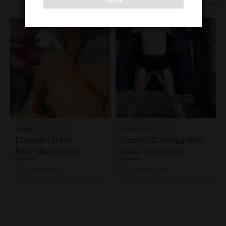
Publié
25/12/2016
Publié
30/01/2022
[Couple] MrSirban,
[Vacances] Flashing publics
MoneySlave d’un jour
sur les remparts 2/3
19 commentaires
26 commentaires