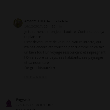
Amante Lilli
Auteur de l’article
16/12/2017,
15 h 16 min
Je te remercie mon Jean-Louis ☺ Contente que ça
te plaise ♥
C’est devenu rare de voir une Nature intacte, qui
n’a pas encore été touchée par l’Homme et ça fait
un bien fou ! Un voyage ressourçant et imprégnant
! On a adoré ce pays, ses habitants, ses paysages
et sa nourriture !
De gros bisouxXx ♥
RÉPONDRE
Engywuk
17/11/2017,
19 h 47 min
Bonjour Lilli,