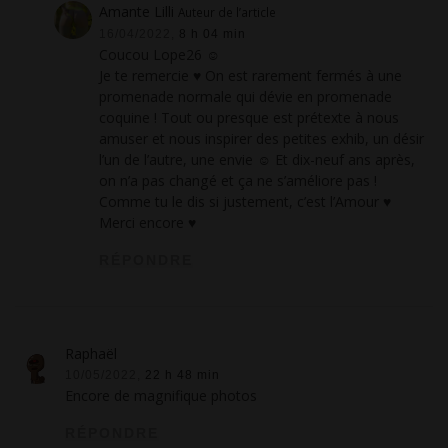
Amante Lilli
Auteur de l’article
16/04/2022,
8 h 04 min
Coucou Lope26 ☺
Je te remercie ♥ On est rarement fermés à une
promenade normale qui dévie en promenade
coquine ! Tout ou presque est prétexte à nous
amuser et nous inspirer des petites exhib, un désir
l’un de l’autre, une envie ☺ Et dix-neuf ans après,
on n’a pas changé et ça ne s’améliore pas !
Comme tu le dis si justement, c’est l’Amour ♥
Merci encore ♥
RÉPONDRE
Raphaël
10/05/2022,
22 h 48 min
Encore de magnifique photos
RÉPONDRE