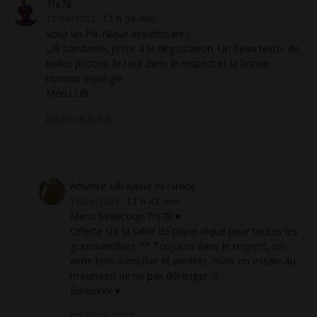
Thi78
10/04/2022,
17 h 38 min
Voilà un Pix-Nique appétissant !
Lilli bandante, prète à la dégustation. Un beau texte, de
belles photos, le tout dans le respect et la bonne
humeur espiègle.
Merci Lilli
RÉPONDRE
Amante Lilli
Auteur de l’article
15/04/2022,
17 h 42 min
Merci beaucoup Thi78 ♥
Offerte sur la table de pique-nique pour toutes les
gourmandises ^^ Toujours dans le respect, on
aime bien s’amuser et profiter, mais on essaie au
maximum de ne pas déranger ☺
BisouxXx ♥
RÉPONDRE