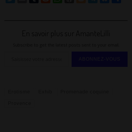
w
m
u
e
h
or
o
el
u
ar
itt
ai
m
d
at
d
g
e
e
ta
er
l
bl
di
s
Pr
g
gr
sk
g
En savoir plus sur AmanteLilli
r
t
A
e
er
a
y
er
p
ss
m
Subscribe to get the latest posts sent to your email.
p
Saisissez votre adresse e-mail…
ABONNEZ-VOUS
Erotisme
Exhib
Promenade coquine
Provence