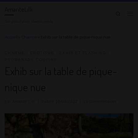
AmanteLilli
Passer au contenu
Search
Me
Site gratuit d'une libertine exhibe
Accueil
»
Charme
»
Exhib sur la table de pique-nique nue
CHARME
EROTISME
EXHIB ET FLASHING
PROMENADE COQUINE
Exhib sur la table de pique-
nique nue
par
Amante Lilli
|
Publié
10/04/2022
|
15 commentaires