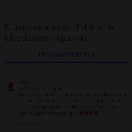
15 commentaires sur “Exhib sur la
table de pique-nique nue”
15 commentaires
Robin
10/04/2022,
17 h 19 min
Un vrai fruit coquin à manger tous les jours
Et quand
je te vois nue sur la table, je dis pas non pour faire autre
chose qu’un pique-nique (indice: ce que je veux faire,
c’est le 2ème mot après pique)
RÉPONDRE