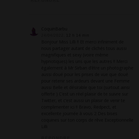
CoquinBarbu
24/04/2022,
12 h 14 min
Bonjour Miss Lilli !! Et merci infiniment de
nous partager autant de clichés tous aussi
magnifiques et sexy (voire même
hypnotiques) les uns que les autres !! Merci
également à Mr Sirban d’être un photographe
aussi doué pour les prises de vue que doué
pour retenir ses ardeurs devant une Femme
aussi Belle et désirable que toi (surtout ainsi
offerte ) C’est un réel plaisir de te suivre sur
Twitter, et c’est aussi un plaisir de venir te
complimenter ici !! Bravo, Redpect, et
excellente journée à vous 2 Des bises
coquines sur ton corps de rêve Exceptionnelle
Lilli
RÉPONDRE