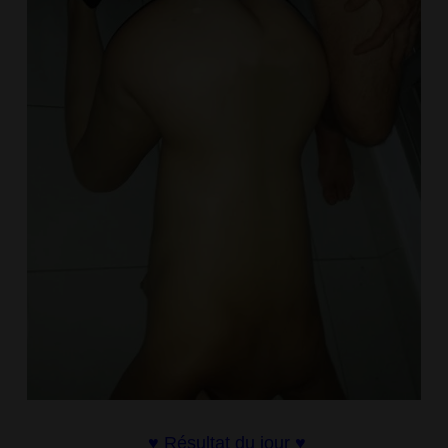
♥
Résultat du jour
♥