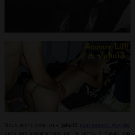
Nous avons donc suivi
Jaho13
(
son pseudo Wyylde
)
dans son appartement sur le camp. Il n’avait pas