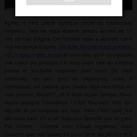
Après, il s’est passé quelque chose de totalement
imprévu, cela ne nous étaient jamais arrivés en 11
ans de Cap d’Agde. Un homme nous a abordé, car il
m’a reconnue d’après
ma fiche Wyylde (c’est amante-
lilli si vous y êtes aussi)
et mon site, qu’il connaissait
par coeur ou presque ! Il nous avait raté au cinéma
porno et souhaité coquiner avec nous. On s’est
retrouvés un peu pris au dépourvu, mais il
connaissait un coquin que j’avais déjà rencontré en
mai dernier, Wyatt11, et il était super sympa. Nous
avons accepté l’invitation ! C’est toujours moi qui
décide si on coquine ou non, mon Chéri suit ma
décision sauf s’il a un mauvais ressenti sur le gars.
Par contre, comme rien n’était organisé, nous
n’avions que nos Galaxy S4 pour faire les photos et il