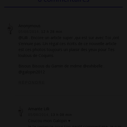
Anonymous
05/08/2014,
12 h 28 min
@Lilli . Encore un article super ,qui est sur avec Toi ,ont
s’ennuie pas .Un régal ces écrits de ce nouvelle article
est ces photos toujours un plaisir des yeux pour Tes
loulous de Coquins.
Bisous Bisous du Gamin de mdme @exhibelle .
@galopin2012
RÉPONDRE
Amante Lilli
05/08/2014,
13 h 08 min
Coucou mon Galopin ♥
Je te remercie pour ton gentil commentaire, je suis