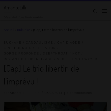
AmanteLilli
Passer au contenu
Search
Me
Site gratuit d'une libertine exhibe
Accueil
»
Bukkake
»
[Cap] Le trio libertin de l’imprévu !
BUKKAKE
CANDAULISME
CAP D'AGDE
CINE PORNO X
FELLATION
GORGE PROFONDE / DEEPTHROAT
HOT
INSTANT X
LIBERTINAGE
SEXE
TRIO
WYYLDE
[Cap] Le trio libertin de
l’imprévu !
par
Amante Lilli
|
Publié
05/08/2014
|
8 commentaires