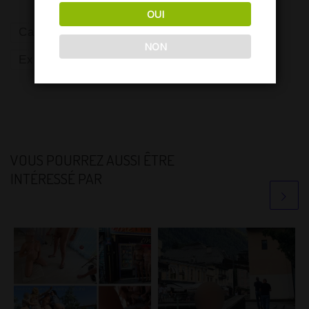
OUI
Cap d'Agde
Erotisme
Exhib
NON
Exhibitionnisme
VOUS POURREZ AUSSI ÊTRE
INTÉRESSÉ PAR