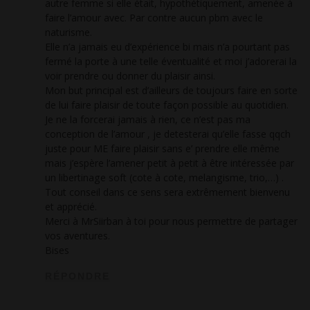
autre femme si elle était, hypothétiquement, amenée à
faire l’amour avec. Par contre aucun pbm avec le
naturisme.
Elle n’a jamais eu d’expérience bi mais n’a pourtant pas
fermé la porte à une telle éventualité et moi j’adorerai la
voir prendre ou donner du plaisir ainsi.
Mon but principal est d’ailleurs de toujours faire en sorte
de lui faire plaisir de toute façon possible au quotidien.
Je ne la forcerai jamais à rien, ce n’est pas ma
conception de l’amour , je detesterai qu’elle fasse qqch
juste pour ME faire plaisir sans e’ prendre elle même
mais j’espère l’amener petit à petit à être intéressée par
un libertinage soft (cote à cote, melangisme, trio,…) .
Tout conseil dans ce sens sera extrêmement bienvenu
et apprécié.
Merci à MrSiirban à toi pour nous permettre de partager
vos aventures.
Bises
RÉPONDRE