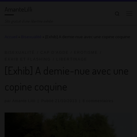
AmanteLilli
Passer au contenu
Search
Me
Site gratuit d'une libertine exhibe
Accueil
»
Bisexualité
»
[Exhib] A demie-nue avec une copine coquine
BISEXUALITÉ
CAP D'AGDE
EROTISME
EXHIB ET FLASHING
LIBERTINAGE
[Exhib] A demie-nue avec une
copine coquine
par
Amante Lilli
|
Publié
21/10/2013
|
8 commentaires