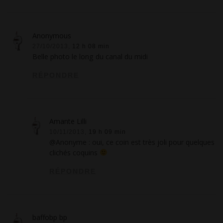
Anonymous
27/10/2013,
12 h 08 min
Belle photo le long du canal du midi
RÉPONDRE
Amante Lilli
10/11/2013,
19 h 09 min
@Anonyme : oui, ce coin est très joli pour quelques
clichés coquins
RÉPONDRE
baffobp bp