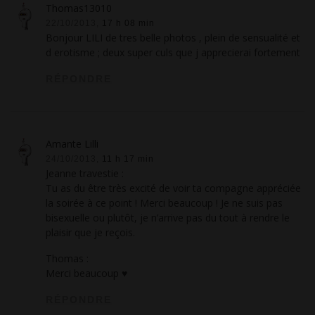
Thomas13010
22/10/2013,
17 h 08 min
Bonjour LILI de tres belle photos , plein de sensualité et
d erotisme ; deux super culs que j apprecierai fortement
RÉPONDRE
Amante Lilli
24/10/2013,
11 h 17 min
Jeanne travestie :
Tu as du être très excité de voir ta compagne appréciée
la soirée à ce point ! Merci beaucoup ! Je ne suis pas
bisexuelle ou plutôt, je n’arrive pas du tout à rendre le
plaisir que je reçois.
Thomas :
Merci beaucoup ♥
RÉPONDRE