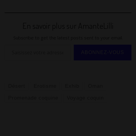
itt
ai
m
d
at
d
g
e
e
ta
er
l
bl
di
s
Pr
g
gr
sk
g
En savoir plus sur AmanteLilli
r
t
A
e
er
a
y
er
p
ss
m
Subscribe to get the latest posts sent to your email.
p
Saisissez votre adresse e-mail…
ABONNEZ-VOUS
Désert
Erotisme
Exhib
Oman
Promenade coquine
Voyage coquin