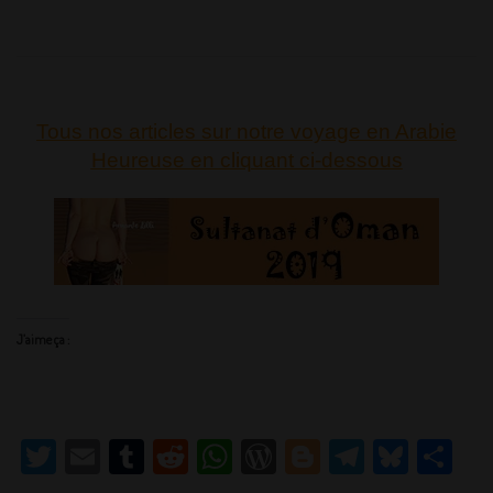
Tous nos articles sur notre voyage en Arabie
Heureuse en cliquant ci-dessous
J’aime ça :
T
E
T
R
W
W
Bl
T
Bl
P
w
m
u
e
h
or
o
el
u
ar