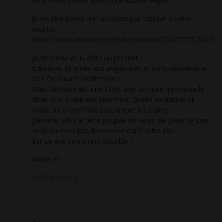
blog et les videos sont d’une qualité exquis.
Je voudrai poser une question par rapport à votre
wishlist :
https://www.amazon.fr/registry/wishlist/XDS0TOTL708G
Je désirerai vous offrir un présent.
L’amante-lilli a des airs angéliques et on lui donnerai le
bon Dieu sans confession !
Mais l’amante est une Lilith, une succube qui manie le
désir et le plaisir des Hommes. Quelle excitation et
plaisir de la voir faire succomber les mâles.
J’aimerai offrir à cette poupée de désir, de jolies tenues
mais qui n’est pas forcement dans cette liste.
Est-ce que celà m’est possible ?
Mister D
RÉPONDRE