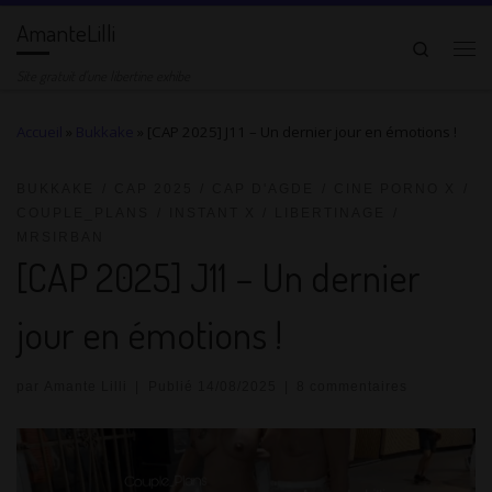
AmanteLilli
Passer au contenu
Search
Me
Site gratuit d'une libertine exhibe
Accueil
»
Bukkake
»
[CAP 2025] J11 – Un dernier jour en émotions !
BUKKAKE
CAP 2025
CAP D'AGDE
CINE PORNO X
COUPLE_PLANS
INSTANT X
LIBERTINAGE
MRSIRBAN
[CAP 2025] J11 – Un dernier
jour en émotions !
par
Amante Lilli
|
Publié
14/08/2025
|
8 commentaires