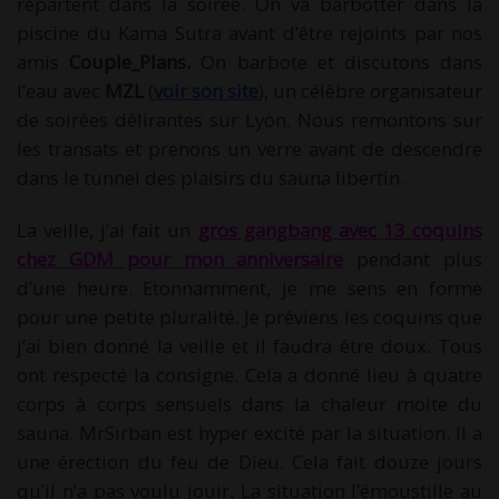
repartent dans la soirée. On va barbotter dans la
piscine du Kama Sutra avant d’être rejoints par nos
amis
Couple_Plans.
On barbote et discutons dans
l’eau avec
MZL
(
voir son site
), un célèbre organisateur
de soirées délirantes sur Lyon. Nous remontons sur
les transats et prenons un verre avant de descendre
dans le tunnel des plaisirs du sauna libertin.
La veille, j’ai fait un
gros gangbang avec 13 coquins
chez GDM pour mon anniversaire
pendant plus
d’une heure. Etonnamment, je me sens en forme
pour une petite pluralité. Je préviens les coquins que
j’ai bien donné la veille et il faudra être doux. Tous
ont respecté la consigne. Cela a donné lieu à quatre
corps à corps sensuels dans la chaleur moite du
sauna. MrSirban est hyper excité par la situation. Il a
une érection du feu de Dieu. Cela fait douze jours
qu’il n’a pas voulu jouir. La situation l’émoustille au