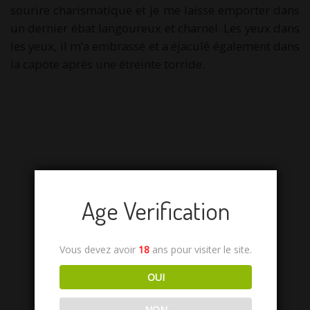
sourire charismatique et je me laisse emporter dans
un dernier ébat langoureux et charnel. Les yeux dans
les yeux, il m’a embrassé et a éjaculé également dans
la capote après une étreinte torride.
Age Verification
Vous devez avoir
18
ans pour visiter le site.
OUI
NON