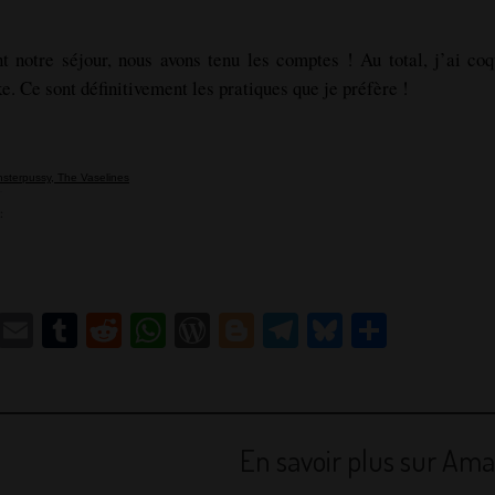
t notre séjour, nous avons tenu les comptes ! Au total, j’ai c
e. Ce sont définitivement les pratiques que je préfère !
sterpussy, The Vaselines
:
T
E
T
R
W
W
Bl
T
Bl
P
w
m
u
e
h
or
o
el
u
ar
itt
ai
m
d
at
d
g
e
e
ta
er
l
bl
di
s
Pr
g
gr
sk
g
En savoir plus sur Aman
r
t
A
e
er
a
y
er