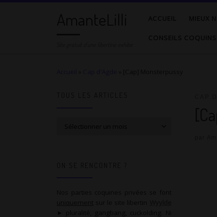
AmanteLilli
Passer au contenu
ACCUEIL
MIEUX N
CONSEILS COQUINS
Site gratuit d'une libertine exhibe
Accueil
»
Cap d'Agde
»
[Cap] Monsterpussy
TOUS LES ARTICLES
CAP 
[Ca
Tous les articles
par
Ama
ON SE RENCONTRE ?
Nos parties coquines privées se font
uniquement
sur le site libertin
Wyylde
► pluralité, gangbang, cuckolding. Ni