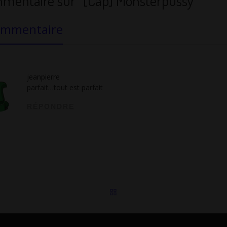
mentaire sur “[Cap] Monsterpussy”
ommentaire
jeanpierre
parfait…tout est parfait
RÉPONDRE
RETOUR À LA LISTE DES 