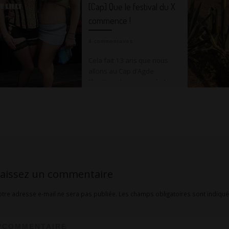
[Cap] Que le festival du X
commence !
4 commentaires
Cela fait 13 ans que nous
allons au Cap d’Agde
libertin… chaque année !
C’est devenu nos vacances
estivales. Nous habitons une
région attirant […]
T
E
T
R
w
m
u
e
W
W
Bl
T
itt
ai
m
d
h
or
o
el
Bl
P
aissez un commentaire
er
l
bl
di
at
d
g
e
u
ar
otre adresse e-mail ne sera pas publiée.
Les champs obligatoires sont indiqu
r
t
s
Pr
g
gr
e
ta
A
e
er
a
sk
g
*
COMMENTAIRE