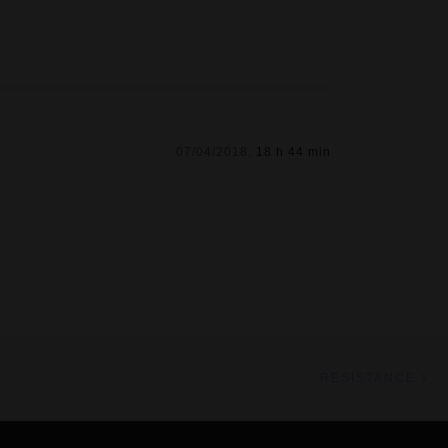
07/04/2018,
18 h 44 min
Ar
ARTICLES
RESISTANCE