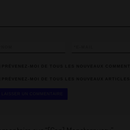
p
ss
m
y
er
p
*
NOM
*
E-MAIL
PRÉVENEZ-MOI DE TOUS LES NOUVEAUX COMMENTA
PRÉVENEZ-MOI DE TOUS LES NOUVEAUX ARTICLES