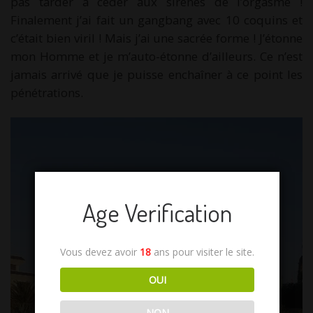
pas tarder à céder aux sirènes de l’orgasme !
Finalement j’ai fait un gangbang avec 10 coquins et
c’était bien viril ! Mais j’ai une sacrée forme ! J’étonne
mon Homme et je m’auto-étonne d’ailleurs. Ce n’est
jamais arrivé que je puisse enchaîner à ce point les
pénétrations.
Age Verification
Vous devez avoir
18
ans pour visiter le site.
OUI
NON