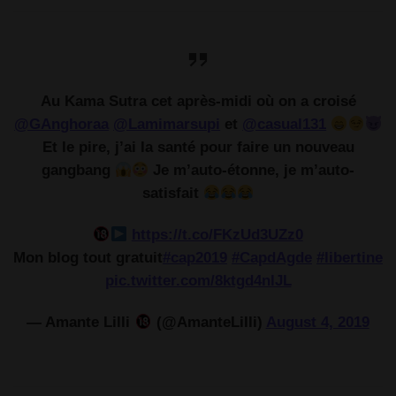
Au Kama Sutra cet après-midi où on a croisé
@GAnghoraa
@Lamimarsupi
et
@casual131
Et le pire, j’ai la santé pour faire un nouveau
gangbang
Je m’auto-étonne, je m’auto-
satisfait
https://t.co/FKzUd3UZz0
Mon blog tout gratuit
#cap2019
#CapdAgde
#libertine
pic.twitter.com/8ktgd4nlJL
— Amante Lilli
(@AmanteLilli)
August 4, 2019