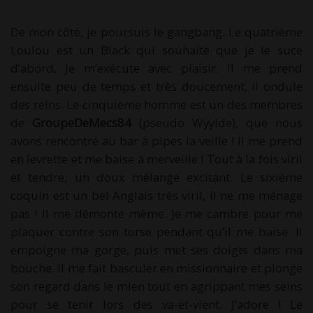
De mon côté, je poursuis le gangbang. Le quatrième
Loulou est un Black qui souhaite que je le suce
d’abord. Je m’exécute avec plaisir. Il me prend
ensuite peu de temps et très doucement, il ondule
des reins. Le cinquième homme est un des membres
de
GroupeDeMecs84
(pseudo Wyylde), que nous
avons rencontré au bar à pipes la veille ! Il me prend
en levrette et me baise à merveille ! Tout à la fois viril
et tendre, un doux mélange excitant. Le sixième
coquin est un bel Anglais très viril, il ne me ménage
pas ! Il me démonte même. Je me cambre pour me
plaquer contre son torse pendant qu’il me baise. Il
empoigne ma gorge, puis met ses doigts dans ma
bouche. Il me fait basculer en missionnaire et plonge
son regard dans le mien tout en agrippant mes seins
pour se tenir lors des va-et-vient. J’adore ! Le