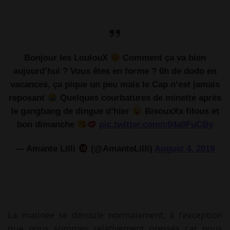
Bonjour les LoulouX
Comment ça va bien
aujourd’hui ? Vous êtes en forme ? 6h de dodo en
vacances, ça pique un peu mais le Cap n’est jamais
reposant
Quelques courbatures de minette après
le gangbang de dingue d’hier
BisouxXx filous et
bon dimanche
pic.twitter.com/c04a0FuCBy
— Amante Lilli
(@AmanteLilli)
August 4, 2019
La matinée se déroule normalement, à l’exception
que nous sommes relativement pressés car nous