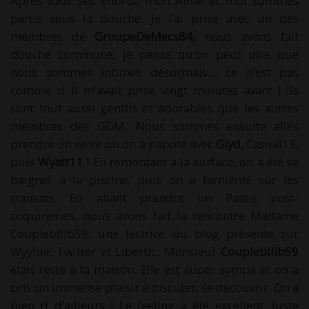
Après tous ses efforts, mon Aimé et moi sommes
partis sous la douche. Je l’ai prise avec un des
membres de
GroupeDeMecs84,
nous avons fait
douche commune, je pense qu’on peut dire que
nous sommes intimes désormais… ce n’est pas
comme si il m’avait prise vingt minutes avant ! Ils
sont tout aussi gentils et adorables que les autres
membres des GDM. Nous sommes ensuite allés
prendre un verre où on a papoté avec
Glyd,
Casual13,
puis
Wyatt11
! En remontant à la surface, on a été se
baigner à la piscine, puis on a farnienté sur les
transats. En allant prendre un Pastis post-
coquineries, nous avons fait la rencontre Madame
Couplebilib59, une lectrice du blog présente sur
Wyylde, Twitter et Libertic. Monsieur
Couplebilib59
était resté à la maison. Elle est super sympa et on a
pris un immense plaisir à discuter, se découvrir. On a
bien ri d’ailleurs ! Le feeling a été excellent. Juste