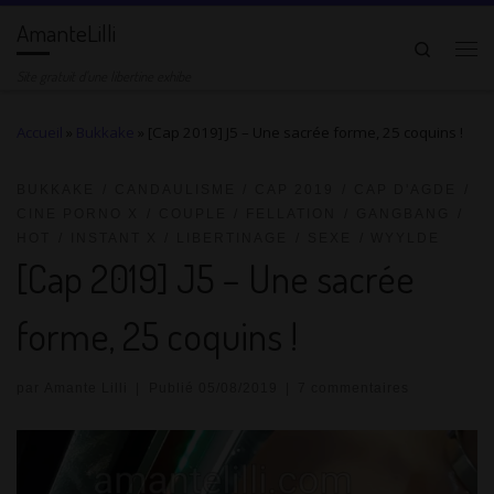
AmanteLilli
Passer au contenu
Search
Me
Site gratuit d'une libertine exhibe
Accueil
»
Bukkake
»
[Cap 2019] J5 – Une sacrée forme, 25 coquins !
BUKKAKE
CANDAULISME
CAP 2019
CAP D'AGDE
CINE PORNO X
COUPLE
FELLATION
GANGBANG
HOT
INSTANT X
LIBERTINAGE
SEXE
WYYLDE
[Cap 2019] J5 – Une sacrée
forme, 25 coquins !
par
Amante Lilli
|
Publié
05/08/2019
|
7 commentaires