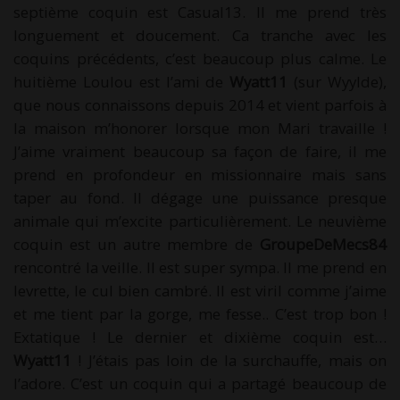
septième coquin est Casual13. Il me prend très
longuement et doucement. Ca tranche avec les
coquins précédents, c’est beaucoup plus calme. Le
huitième Loulou est l’ami de
Wyatt11
(sur Wyylde),
que nous connaissons depuis 2014 et vient parfois à
la maison m’honorer lorsque mon Mari travaille !
J’aime vraiment beaucoup sa façon de faire, il me
prend en profondeur en missionnaire mais sans
taper au fond. Il dégage une puissance presque
animale qui m’excite particulièrement. Le neuvième
coquin est un autre membre de
GroupeDeMecs84
rencontré la veille. Il est super sympa. Il me prend en
levrette, le cul bien cambré. Il est viril comme j’aime
et me tient par la gorge, me fesse.. C’est trop bon !
Extatique ! Le dernier et dixième coquin est…
Wyatt11
! J’étais pas loin de la surchauffe, mais on
l’adore. C’est un coquin qui a partagé beaucoup de