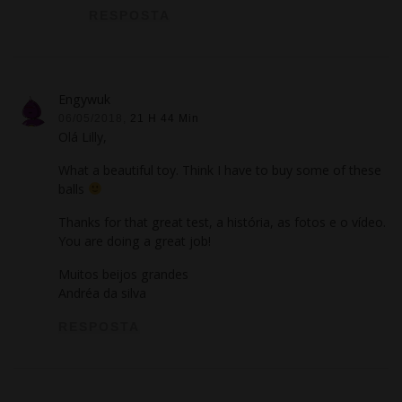
RESPOSTA
Engywuk
06/05/2018,
21 H 44 Min
Olá Lilly,
What a beautiful toy
.
Think I have to buy some of these
balls
Thanks for that great test
, a história, as fotos e o vídeo.
You are doing a great job
!
Muitos beijos grandes
Andréa da silva
RESPOSTA