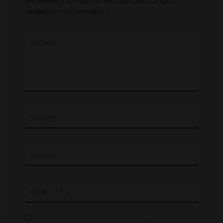
Seu endereço de email não será publicado.
Campos
obrigatórios são marcados
*
*
COMO
*
NOME
*
EMAIL
WEB SITE