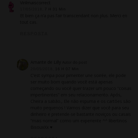
Virilmaiscorrect
17/05/2018,
7 H 31 Min
Et bien ça n’a pas l’air transcendant non plus
.
Merci en
tout cas
.
RESPOSTA
Amante de Lilly
Autor do post
20/05/2018,
16 H 07 Min
C’est sympa pour pimenter une soirée
, ele pode
ser muito bom quando você está apenas
começando ou você quer trazer um pouco “coisas
impertinentes” em seu relacionamento. Após,
Cheira a sabão., Ele não espuma e os cartões são
muito pequenos ! Vamos dizer que você para seu
dinheiro e pretende-se bastante noviços ou casais
“mais normal” como um experiente ^^ libertinos
BisouxXx ♥