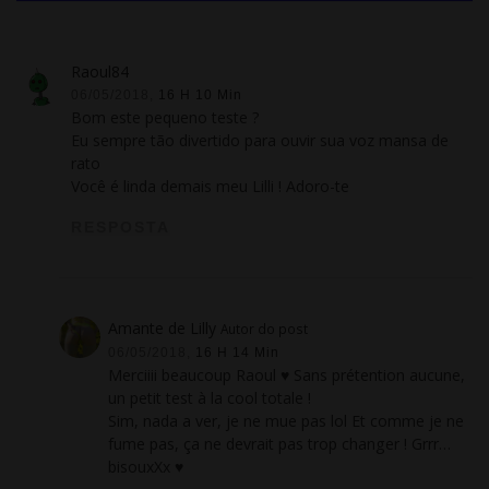
Raoul84
06/05/2018,
16 H 10 Min
Bom este pequeno teste ?
Eu sempre tão divertido para ouvir sua voz mansa de
rato
Você é linda demais meu Lilli ! Adoro-te
RESPOSTA
Amante de Lilly
Autor do post
06/05/2018,
16 H 14 Min
Merciiii beaucoup Raoul ♥ Sans prétention aucune
,
un petit test à la cool totale
!
Sim, nada a ver,
je ne mue pas lol Et comme je ne
fume pas
,
ça ne devrait pas trop changer
! Grrr…
bisouxXx ♥