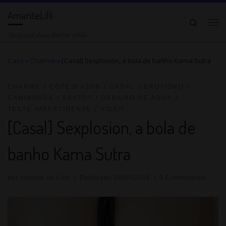
AmanteLilli
Pular para o conteúdo
Pesquis
Me
Site gratuit d'une libertine exhibe
Casa
»
Charme
»
[Casal] Sexplosion, a bola de banho Kama Sutra
CHARME
CÔTE D'AZUR
CASAL
EROTISMO
CAMINHADA
SEXTOY
DEBAIXO DE ÁGUA
TESTE IMPERTINENTE
VÍDEO
[Casal] Sexplosion, a bola de
banho Kama Sutra
por
Amante de Lilly
|
Publicado
06/05/2018
|
5 Comentários