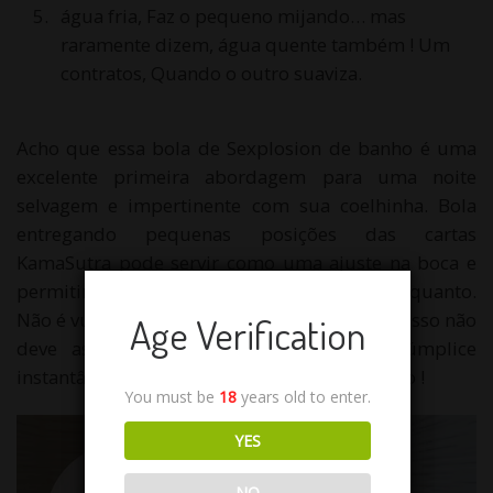
água fria, Faz o pequeno mijando… mas
raramente dizem, água quente também ! Um
contratos, Quando o outro suaviza.
Acho que essa bola de Sexplosion de banho é uma
excelente primeira abordagem para uma noite
selvagem e impertinente com sua coelhinha. Bola
entregando pequenas posições das cartas
KamaSutra pode servir como uma ajuste na boca e
permitir que os começos de um casal sexy enquanto.
Não é vulgar, ou complicado. É mesmo giro ! Isso não
Age Verification
deve assustar o parceiro e Spice até cúmplice
instantânea sem ir para o pervertido(E) serviço !
You must be
18
years old to enter.
YES
NO