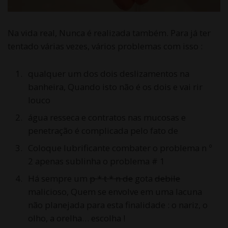
Na vida real, Nunca é realizada também. Para já ter
tentado várias vezes, vários problemas com isso :
qualquer um dos dois deslizamentos na
banheira, Quando isto não é os dois e vai rir
louco
água resseca e contratos nas mucosas e
penetração é complicada pelo fato de
Coloque lubrificante combater o problema n º
2 apenas sublinha o problema # 1
Há sempre um
p * t * n de
gota
debile
malicioso, Quem se envolve em uma lacuna
não planejada para esta finalidade : o nariz, o
olho, a orelha… escolha !